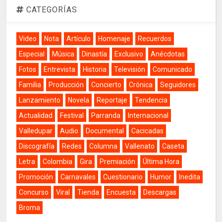
CATEGORÍAS
Video
Nota
Artículo
Homenaje
Recuerdos
Especial
Música
Dinastía
Exclusivo
Anécdotas
Fotos
Entrevista
Historia
Televisión
Comunicado
Familia
Producción
Concierto
Crónica
Seguidores
Lanzamiento
Novela
Reportaje
Tendencia
Actualidad
Festival
Parranda
Internacional
Valledupar
Audio
Documental
Cacicadas
Discografía
Redes
Columna
Vallenato
Caseta
Letra
Colombia
Gira
Premiación
Última Hora
Promoción
Carnavales
Cuestionario
Humor
Inedita
Concurso
Viral
Tienda
Encuesta
Descargas
Broma