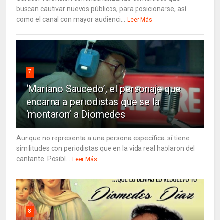
buscan cautivar nuevos públicos, para posicionarse, así
como el canal con mayor audienci...
Leer Más
7
‘Mariano Saucedo’, el personaje que
encarna a periodistas que se la
‘montaron’ a Diomedes
Aunque no representa a una persona específica, sí tiene
similitudes con periodistas que en la vida real hablaron del
cantante. Posibl...
Leer Más
8