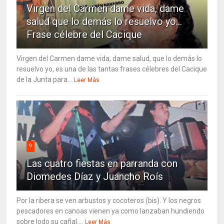
Virgen del Carmen dame vida, dame
salud que lo demás lo resuelvo yo…
Frase célebre del Cacique
Virgen del Carmen dame vida, dame salud, que lo demás lo
resuelvo yo, es una de las tantas frases célebres del Cacique
de la Junta para...
Leer Más
9
Las cuatro fiestas en parranda con
Diomedes Díaz y Juancho Roís
Por la ribera se ven arbustos y cocoteros (bis). Y los negros
pescadores en canoas vienen ya como lanzaban hundiendo
sobre lodo su cañal....
Leer Más