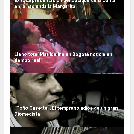
Exitosa presentación del Cacique de la Junta
en la hacienda la Margarita
Lleno total Matildelina en Bogotá noticia en
tiempo real
“Toño Casette”, El temprano adiós de un gran
Diomedista