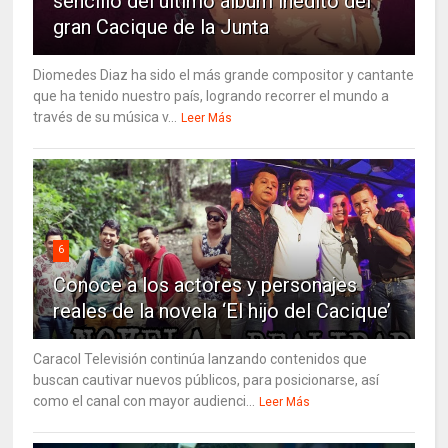
sencillo del último álbum inédito del
gran Cacique de la Junta
Diomedes Diaz ha sido el más grande compositor y cantante
que ha tenido nuestro país, logrando recorrer el mundo a
través de su música v...
Leer Más
6
Conoce a los actores y personajes
reales de la novela ‘El hijo del Cacique’
Caracol Televisión continúa lanzando contenidos que
buscan cautivar nuevos públicos, para posicionarse, así
como el canal con mayor audienci...
Leer Más