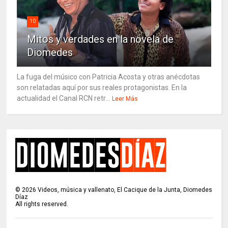
10
Mitos y verdades en la novela de
Diomedes
La fuga del músico con Patricia Acosta y otras anécdotas
son relatadas aquí por sus reales protagonistas. En la
actualidad el Canal RCN retr...
Leer Más
©
2026
Videos, música y vallenato, El Cacique de la Junta, Diomedes
Díaz
All rights reserved.