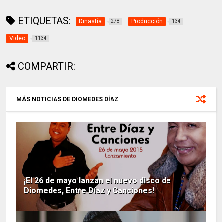
ETIQUETAS:
Dinastía
Producción
278
134
Video
1134
COMPARTIR:
MÁS NOTICIAS DE DIOMEDES DÍAZ
¡El 26 de mayo lanzan el nuevo disco de
Diomedes, Entre Díaz y Canciones!