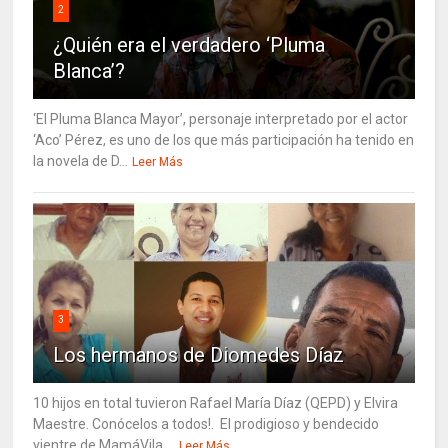
2
¿Quién era el verdadero ‘Pluma
Blanca’?
‘El Pluma Blanca Mayor’, personaje interpretado por el actor
‘Aco’ Pérez, es uno de los que más participación ha tenido en
la novela de D...
Leer Más
3
Los hermanos de Diomedes Díaz
10 hijos en total tuvieron Rafael María Díaz (QEPD) y Elvira
Maestre. Conócelos a todos!. El prodigioso y bendecido
vientre de MamáVila ...
Leer Más