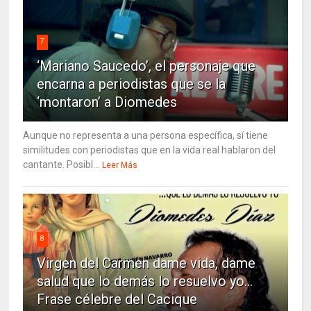
7
‘Mariano Saucedo’, el personaje que
encarna a periodistas que se la
‘montaron’ a Diomedes
Aunque no representa a una persona específica, sí tiene
similitudes con periodistas que en la vida real hablaron del
cantante. Posibl...
Leer Más
8
Virgen del Carmen dame vida, dame
salud que lo demás lo resuelvo yo…
Frase célebre del Cacique