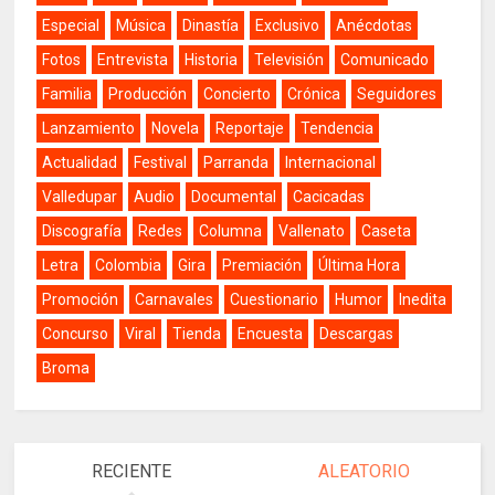
Especial
Música
Dinastía
Exclusivo
Anécdotas
Fotos
Entrevista
Historia
Televisión
Comunicado
Familia
Producción
Concierto
Crónica
Seguidores
Lanzamiento
Novela
Reportaje
Tendencia
Actualidad
Festival
Parranda
Internacional
Valledupar
Audio
Documental
Cacicadas
Discografía
Redes
Columna
Vallenato
Caseta
Letra
Colombia
Gira
Premiación
Última Hora
Promoción
Carnavales
Cuestionario
Humor
Inedita
Concurso
Viral
Tienda
Encuesta
Descargas
Broma
RECIENTE
ALEATORIO