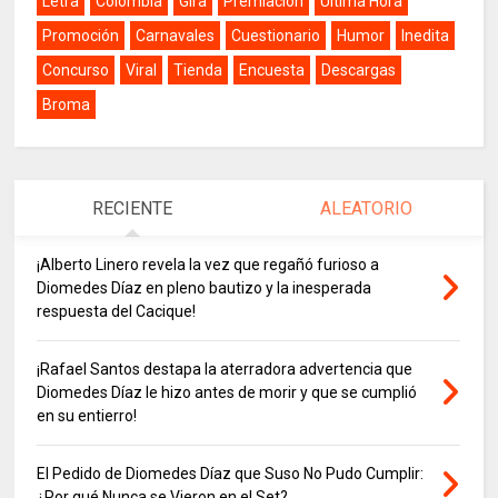
Letra
Colombia
Gira
Premiación
Última Hora
Promoción
Carnavales
Cuestionario
Humor
Inedita
Concurso
Viral
Tienda
Encuesta
Descargas
Broma
RECIENTE
ALEATORIO
¡Alberto Linero revela la vez que regañó furioso a
Diomedes Díaz en pleno bautizo y la inesperada
respuesta del Cacique!
¡Rafael Santos destapa la aterradora advertencia que
Diomedes Díaz le hizo antes de morir y que se cumplió
en su entierro!
El Pedido de Diomedes Díaz que Suso No Pudo Cumplir:
¿Por qué Nunca se Vieron en el Set?