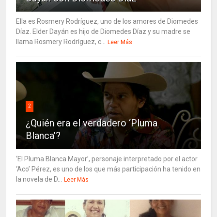
Ella es Rosmery Rodríguez, uno de los amores de Diomedes
Díaz. Elder Dayán es hijo de Diomedes Díaz y su madre se
llama Rosmery Rodríguez, c...
Leer Más
2
¿Quién era el verdadero ‘Pluma
Blanca’?
‘El Pluma Blanca Mayor’, personaje interpretado por el actor
‘Aco’ Pérez, es uno de los que más participación ha tenido en
la novela de D...
Leer Más