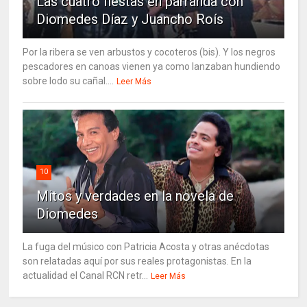
Las cuatro fiestas en parranda con
Diomedes Díaz y Juancho Roís
Por la ribera se ven arbustos y cocoteros (bis). Y los negros
pescadores en canoas vienen ya como lanzaban hundiendo
sobre lodo su cañal....
Leer Más
10
Mitos y verdades en la novela de
Diomedes
La fuga del músico con Patricia Acosta y otras anécdotas
son relatadas aquí por sus reales protagonistas. En la
actualidad el Canal RCN retr...
Leer Más