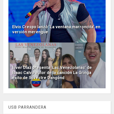
Elvis Crespo lanzó ‘La ventana marroncita’ en
versión merengue
Elver Díaz presenta ‘Las Venezolanas’ de
Isaac Calvo autor de la canción La Gringa
éxito de Silvestre Dangónd
USB PARRANDERA