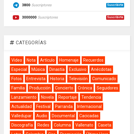
3800
Suscriptores
Suscribirte
3000000
Suscriptores
Suscribirte
CATEGORÍAS
Video
Nota
Artículo
Homenaje
Recuerdos
Especial
Música
Dinastía
Exclusivo
Anécdotas
Fotos
Entrevista
Historia
Televisión
Comunicado
Familia
Producción
Concierto
Crónica
Seguidores
Lanzamiento
Novela
Reportaje
Tendencia
Actualidad
Festival
Parranda
Internacional
Valledupar
Audio
Documental
Cacicadas
Discografía
Redes
Columna
Vallenato
Caseta