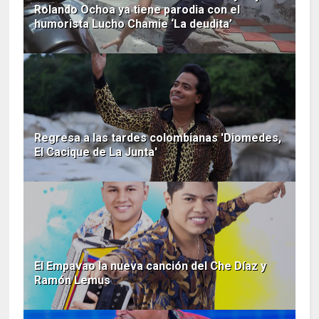
Rolando Ochoa ya tiene parodia con el
humorista Lucho Chamie ‘La deudita’
Regresa a las tardes colombianas 'Diomedes,
El Cacique de La Junta'
El Empavao la nueva canción del Che Díaz y
Ramón Lemus