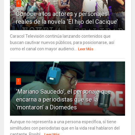
6
Conoce a los actores y personajes
reales de la novela ‘El hijo del Cacique’
Caracol Televisión continúa lanzando contenidos que
buscan cautivar nuevos públicos, para posicionarse, así
como el canal con mayor audienci...
Leer Más
7
‘Mariano Saucedo’, el personaje que
encarna a periodistas que se la
‘montaron’ a Diomedes
Aunque no representa a una persona específica, sí tiene
similitudes con periodistas que en la vida real hablaron del
cantante. Posibl...
Leer Más