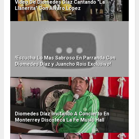
Video De Diomedes Díaz Cantando "La
Llanerita" Con Alvaro Lopez
!Escucha Lo Mas Sabroso En Parranda Con
Diomedes Díaz y Juancho Rois Exclusivo!
Diomedes Díaz Invitando A Concierto En
Monterrey Discoteca La Fe Music Hall