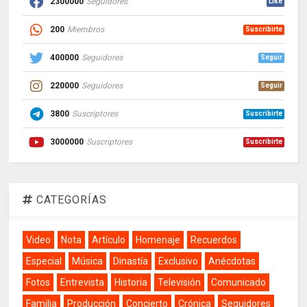
2300000
Seguidores
Like
200
Miembros
Suscribirte
400000
Seguidores
Seguir
220000
Seguidores
Seguir
3800
Suscriptores
Suscribirte
3000000
Suscriptores
Suscribirte
CATEGORÍAS
Video
Nota
Artículo
Homenaje
Recuerdos
Especial
Música
Dinastía
Exclusivo
Anécdotas
Fotos
Entrevista
Historia
Televisión
Comunicado
Familia
Producción
Concierto
Crónica
Seguidores