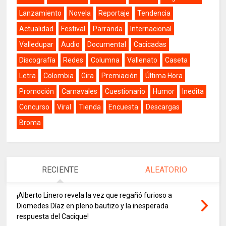
Lanzamiento
Novela
Reportaje
Tendencia
Actualidad
Festival
Parranda
Internacional
Valledupar
Audio
Documental
Cacicadas
Discografía
Redes
Columna
Vallenato
Caseta
Letra
Colombia
Gira
Premiación
Última Hora
Promoción
Carnavales
Cuestionario
Humor
Inedita
Concurso
Viral
Tienda
Encuesta
Descargas
Broma
RECIENTE
ALEATORIO
¡Alberto Linero revela la vez que regañó furioso a
Diomedes Díaz en pleno bautizo y la inesperada
respuesta del Cacique!