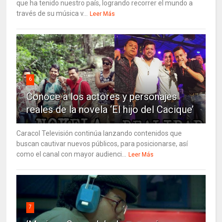
que ha tenido nuestro país, logrando recorrer el mundo a
través de su música v...
Leer Más
6
Conoce a los actores y personajes
reales de la novela ‘El hijo del Cacique’
Caracol Televisión continúa lanzando contenidos que
buscan cautivar nuevos públicos, para posicionarse, así
como el canal con mayor audienci...
Leer Más
7