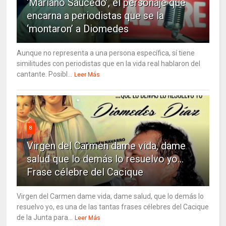
‘Mariano Saucedo’, el personaje que
encarna a periodistas que se la
‘montaron’ a Diomedes
Aunque no representa a una persona específica, sí tiene
similitudes con periodistas que en la vida real hablaron del
cantante. Posibl...
Leer Más
8
Virgen del Carmen dame vida, dame
salud que lo demás lo resuelvo yo…
Frase célebre del Cacique
Virgen del Carmen dame vida, dame salud, que lo demás lo
resuelvo yo, es una de las tantas frases célebres del Cacique
de la Junta para...
Leer Más