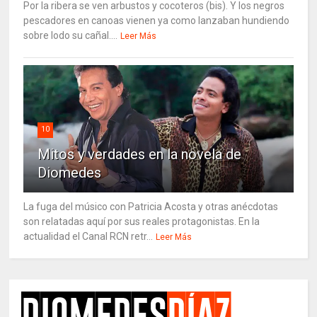
Por la ribera se ven arbustos y cocoteros (bis). Y los negros
pescadores en canoas vienen ya como lanzaban hundiendo
sobre lodo su cañal....
Leer Más
10
Mitos y verdades en la novela de
Diomedes
La fuga del músico con Patricia Acosta y otras anécdotas
son relatadas aquí por sus reales protagonistas. En la
actualidad el Canal RCN retr...
Leer Más