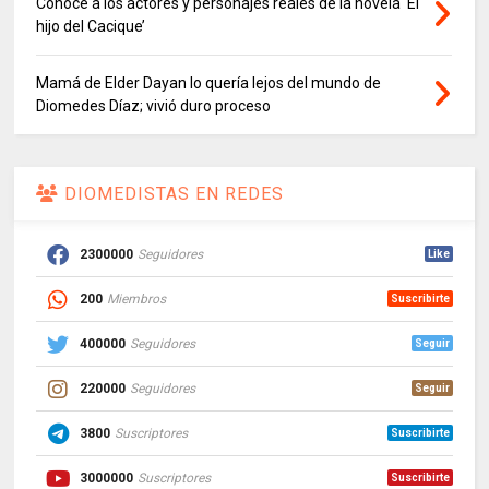
Conoce a los actores y personajes reales de la novela ‘El
hijo del Cacique’
Mamá de Elder Dayan lo quería lejos del mundo de
Diomedes Díaz; vivió duro proceso
DIOMEDISTAS EN REDES
2300000
Seguidores
Like
200
Miembros
Suscribirte
400000
Seguidores
Seguir
220000
Seguidores
Seguir
3800
Suscriptores
Suscribirte
3000000
Suscriptores
Suscribirte