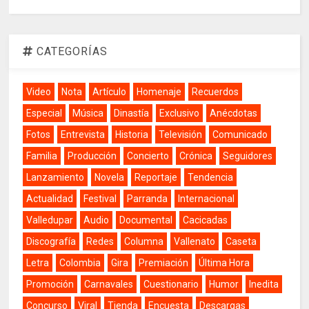
CATEGORÍAS
Video
Nota
Artículo
Homenaje
Recuerdos
Especial
Música
Dinastía
Exclusivo
Anécdotas
Fotos
Entrevista
Historia
Televisión
Comunicado
Familia
Producción
Concierto
Crónica
Seguidores
Lanzamiento
Novela
Reportaje
Tendencia
Actualidad
Festival
Parranda
Internacional
Valledupar
Audio
Documental
Cacicadas
Discografía
Redes
Columna
Vallenato
Caseta
Letra
Colombia
Gira
Premiación
Última Hora
Promoción
Carnavales
Cuestionario
Humor
Inedita
Concurso
Viral
Tienda
Encuesta
Descargas