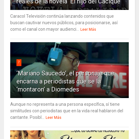
reales de la novela ‘El hijo del Cacique’
Caracol Televisión continúa lanzando contenidos que
buscan cautivar nuevos públicos, para posicionarse, así
como el canal con mayor audienci...
Leer Más
7
‘Mariano Saucedo’, el personaje que
encarna a periodistas que se la
‘montaron’ a Diomedes
Aunque no representa a una persona específica, sí tiene
similitudes con periodistas que en la vida real hablaron del
cantante. Posibl...
Leer Más