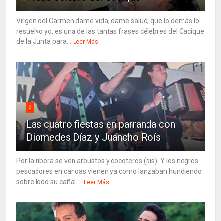
Virgen del Carmen dame vida, dame salud, que lo demás lo
resuelvo yo, es una de las tantas frases célebres del Cacique
de la Junta para...
Leer Más
9
Las cuatro fiestas en parranda con
Diomedes Díaz y Juancho Roís
Por la ribera se ven arbustos y cocoteros (bis). Y los negros
pescadores en canoas vienen ya como lanzaban hundiendo
sobre lodo su cañal....
Leer Más