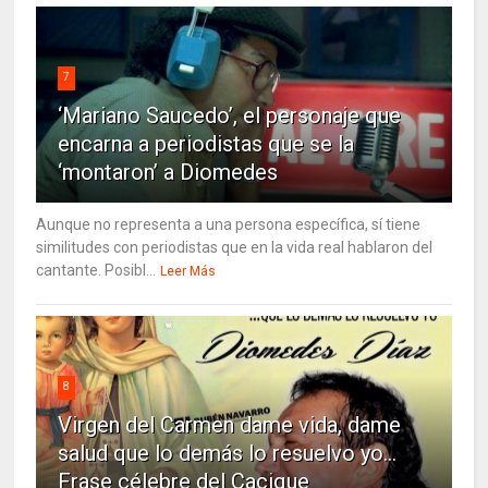
7
‘Mariano Saucedo’, el personaje que
encarna a periodistas que se la
‘montaron’ a Diomedes
Aunque no representa a una persona específica, sí tiene
similitudes con periodistas que en la vida real hablaron del
cantante. Posibl...
Leer Más
8
Virgen del Carmen dame vida, dame
salud que lo demás lo resuelvo yo…
Frase célebre del Cacique