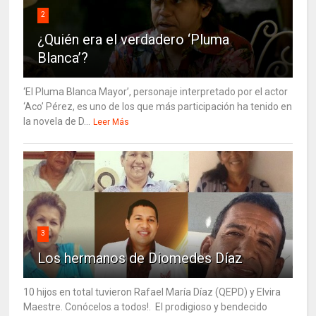
2
¿Quién era el verdadero ‘Pluma
Blanca’?
‘El Pluma Blanca Mayor’, personaje interpretado por el actor
‘Aco’ Pérez, es uno de los que más participación ha tenido en
la novela de D...
Leer Más
3
Los hermanos de Diomedes Díaz
10 hijos en total tuvieron Rafael María Díaz (QEPD) y Elvira
Maestre. Conócelos a todos!. El prodigioso y bendecido