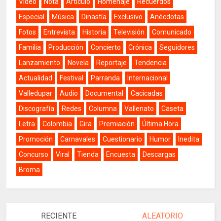
Video
Nota
Artículo
Homenaje
Recuerdos
Especial
Música
Dinastía
Exclusivo
Anécdotas
Fotos
Entrevista
Historia
Televisión
Comunicado
Familia
Producción
Concierto
Crónica
Seguidores
Lanzamiento
Novela
Reportaje
Tendencia
Actualidad
Festival
Parranda
Internacional
Valledupar
Audio
Documental
Cacicadas
Discografía
Redes
Columna
Vallenato
Caseta
Letra
Colombia
Gira
Premiación
Última Hora
Promoción
Carnavales
Cuestionario
Humor
Inedita
Concurso
Viral
Tienda
Encuesta
Descargas
Broma
RECIENTE
ALEATORIO