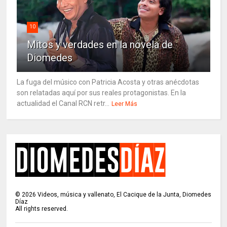
10
Mitos y verdades en la novela de
Diomedes
La fuga del músico con Patricia Acosta y otras anécdotas
son relatadas aquí por sus reales protagonistas. En la
actualidad el Canal RCN retr...
Leer Más
©
2026
Videos, música y vallenato, El Cacique de la Junta, Diomedes
Díaz
All rights reserved.