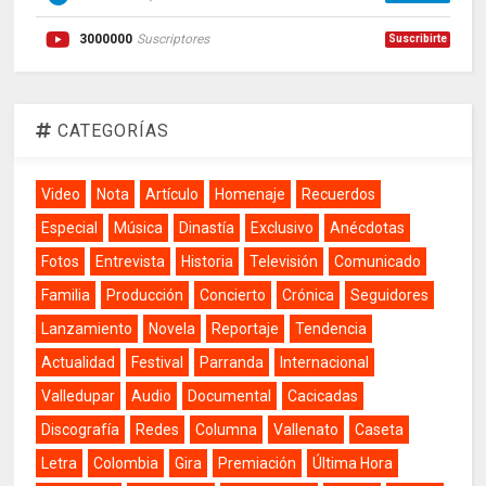
3000000
Suscriptores
Suscribirte
CATEGORÍAS
Video
Nota
Artículo
Homenaje
Recuerdos
Especial
Música
Dinastía
Exclusivo
Anécdotas
Fotos
Entrevista
Historia
Televisión
Comunicado
Familia
Producción
Concierto
Crónica
Seguidores
Lanzamiento
Novela
Reportaje
Tendencia
Actualidad
Festival
Parranda
Internacional
Valledupar
Audio
Documental
Cacicadas
Discografía
Redes
Columna
Vallenato
Caseta
Letra
Colombia
Gira
Premiación
Última Hora