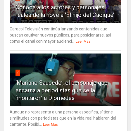
Conoce a los actores y personajes
reales de la novela ‘El hijo del Cacique’
Caracol Televisión continúa lanzando contenidos que
buscan cautivar nuevos públicos, para posicionarse, así
como el canal con mayor audienci...
Leer Más
7
‘Mariano Saucedo’, el personaje que
encarna a periodistas que se la
‘montaron’ a Diomedes
Aunque no representa a una persona específica, sí tiene
similitudes con periodistas que en la vida real hablaron del
cantante. Posibl...
Leer Más