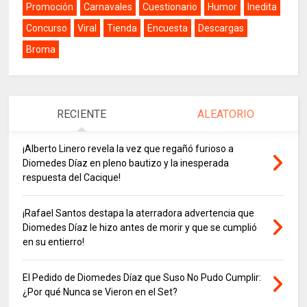
Promoción
Carnavales
Cuestionario
Humor
Inedita
Concurso
Viral
Tienda
Encuesta
Descargas
Broma
RECIENTE
ALEATORIO
¡Alberto Linero revela la vez que regañó furioso a
Diomedes Díaz en pleno bautizo y la inesperada
respuesta del Cacique!
¡Rafael Santos destapa la aterradora advertencia que
Diomedes Díaz le hizo antes de morir y que se cumplió
en su entierro!
El Pedido de Diomedes Díaz que Suso No Pudo Cumplir:
¿Por qué Nunca se Vieron en el Set?