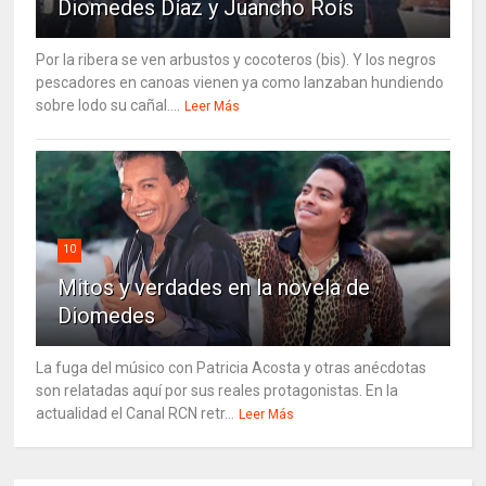
Diomedes Díaz y Juancho Roís
Por la ribera se ven arbustos y cocoteros (bis). Y los negros
pescadores en canoas vienen ya como lanzaban hundiendo
sobre lodo su cañal....
Leer Más
10
Mitos y verdades en la novela de
Diomedes
La fuga del músico con Patricia Acosta y otras anécdotas
son relatadas aquí por sus reales protagonistas. En la
actualidad el Canal RCN retr...
Leer Más