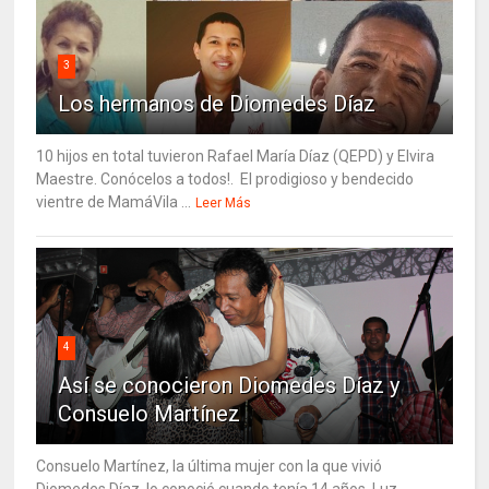
3
Los hermanos de Diomedes Díaz
10 hijos en total tuvieron Rafael María Díaz (QEPD) y Elvira
Maestre. Conócelos a todos!. El prodigioso y bendecido
vientre de MamáVila ...
Leer Más
4
Así se conocieron Diomedes Díaz y
Consuelo Martínez
Consuelo Martínez, la última mujer con la que vivió
Diomedes Díaz, lo conoció cuando tenía 14 años. Luz