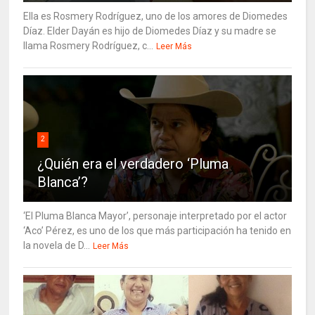
Ella es Rosmery Rodríguez, uno de los amores de Diomedes
Díaz. Elder Dayán es hijo de Diomedes Díaz y su madre se
llama Rosmery Rodríguez, c...
Leer Más
2
¿Quién era el verdadero ‘Pluma
Blanca’?
‘El Pluma Blanca Mayor’, personaje interpretado por el actor
‘Aco’ Pérez, es uno de los que más participación ha tenido en
la novela de D...
Leer Más