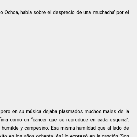
xto Ochoa, habla sobre el desprecio de una ‘muchacha’ por el
 pero en su música dejaba plasmados muchos males de la
finía como un “cáncer que se reproduce en cada esquina”.
n humilde y campesino. Esa misma humildad que al lado de
xito en los años ochenta. Así lo expresó en la canción ‘Son