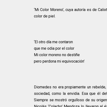
‘Mi Color Moreno’, cuya autoría es de Cali
color de piel.
‘El otro día me contaron
que me odia por el color
Mi color moreno no destiñe
pero perdona mi equivocación’
Diomedes no era propiamente un rebelde,
sociedad, como la envidia. Esa que él de
Siempre se mostró orgulloso de su orige
Nicolás ‘Colacho’ Mendoza lo llevaron al é