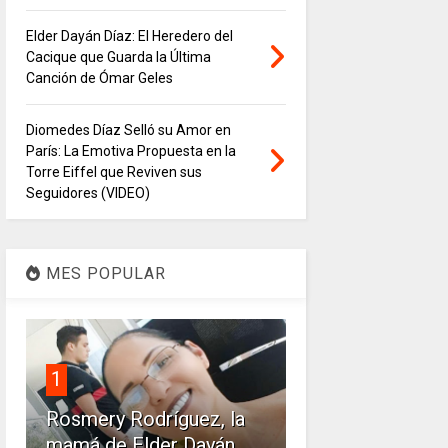
Elder Dayán Díaz: El Heredero del
Cacique que Guarda la Última
Canción de Ómar Geles
Diomedes Díaz Selló su Amor en
París: La Emotiva Propuesta en la
Torre Eiffel que Reviven sus
Seguidores (VIDEO)
MES POPULAR
1
Rosmery Rodríguez, la
mamá de Elder Dayán