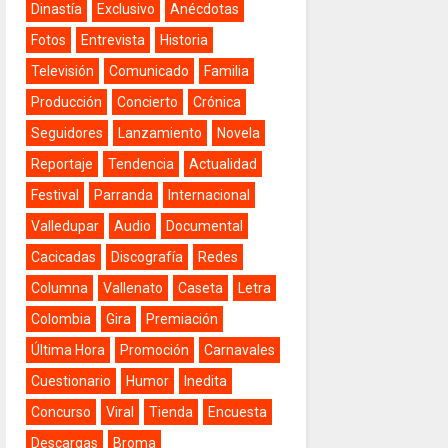
Dinastía
Exclusivo
Anécdotas
Fotos
Entrevista
Historia
Televisión
Comunicado
Familia
Producción
Concierto
Crónica
Seguidores
Lanzamiento
Novela
Reportaje
Tendencia
Actualidad
Festival
Parranda
Internacional
Valledupar
Audio
Documental
Cacicadas
Discografía
Redes
Columna
Vallenato
Caseta
Letra
Colombia
Gira
Premiación
Última Hora
Promoción
Carnavales
Cuestionario
Humor
Inedita
Concurso
Viral
Tienda
Encuesta
Descargas
Broma