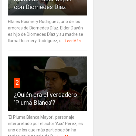
con Diomedes Díaz
Ella es Rosmery Rodríguez, uno de los
amores de Diomedes Díaz. Elder Dayán
es hijo de Diomedes Díaz y su madre se
llama Rosmery Rodríguez, c...
Leer Más
2
¿Quién era el verdadero
‘Pluma Blanca’?
‘El Pluma Blanca Mayor’, personaje
interpretado por el actor ‘Aco’ Pérez, es
uno de los que más participación ha