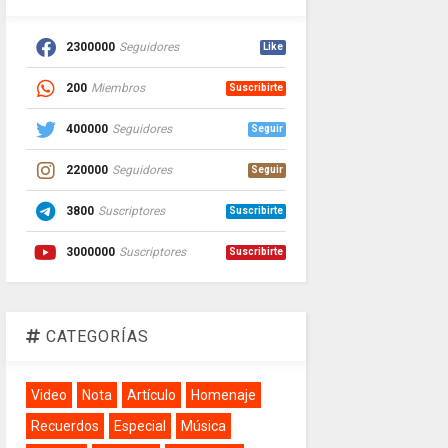
2300000
Seguidores
Like
200
Miembros
Suscribirte
400000
Seguidores
Seguir
220000
Seguidores
Seguir
3800
Suscriptores
Suscribirte
3000000
Suscriptores
Suscribirte
CATEGORÍAS
Video
Nota
Artículo
Homenaje
Recuerdos
Especial
Música