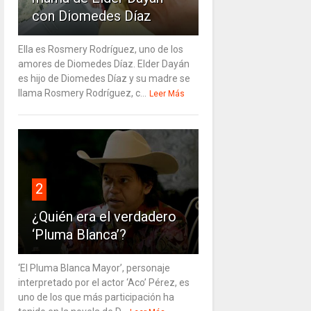
con Diomedes Díaz
Ella es Rosmery Rodríguez, uno de los
amores de Diomedes Díaz. Elder Dayán
es hijo de Diomedes Díaz y su madre se
llama Rosmery Rodríguez, c...
Leer Más
2
¿Quién era el verdadero
‘Pluma Blanca’?
‘El Pluma Blanca Mayor’, personaje
interpretado por el actor ‘Aco’ Pérez, es
uno de los que más participación ha