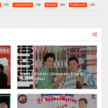
Lanzamiento
Música
Producción
137
102
295
134
Ganó El Folclor / Diomedes Díaz &
Juancho Rois