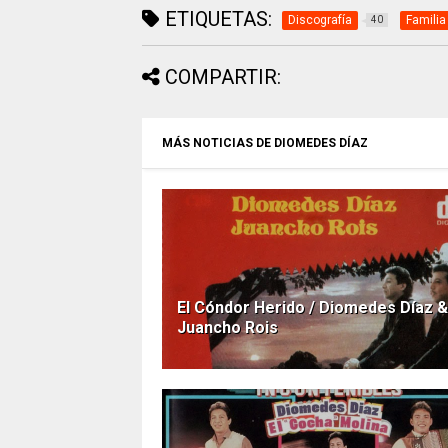
ETIQUETAS:
Discografía
Familia
40
COMPARTIR:
MÁS NOTICIAS DE DIOMEDES DÍAZ
El Cóndor Herido / Diomedes Díaz &
Juancho Rois