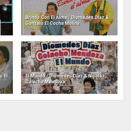
Brindo Con El Alma / Diomedes Díaz &
Gonzalo El Cocha Molina
o El
El Mundo / Diomedes Díaz & Nicolás
Colacho Mendoza