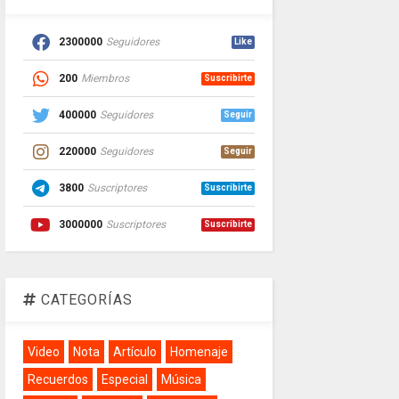
2300000
Seguidores
Like
200
Miembros
Suscribirte
400000
Seguidores
Seguir
220000
Seguidores
Seguir
3800
Suscriptores
Suscribirte
3000000
Suscriptores
Suscribirte
CATEGORÍAS
Video
Nota
Artículo
Homenaje
Recuerdos
Especial
Música