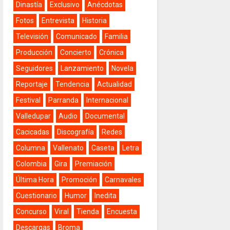
Dinastía
Exclusivo
Anécdotas
Fotos
Entrevista
Historia
Televisión
Comunicado
Familia
Producción
Concierto
Crónica
Seguidores
Lanzamiento
Novela
Reportaje
Tendencia
Actualidad
Festival
Parranda
Internacional
Valledupar
Audio
Documental
Cacicadas
Discografía
Redes
Columna
Vallenato
Caseta
Letra
Colombia
Gira
Premiación
Última Hora
Promoción
Carnavales
Cuestionario
Humor
Inedita
Concurso
Viral
Tienda
Encuesta
Descargas
Broma