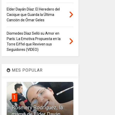
Elder Dayán Díaz: El Heredero del
Cacique que Guarda la Última
Canción de Ómar Geles
Diomedes Díaz Selló su Amor en
París: La Emotiva Propuesta en la
Torre Eiffel que Reviven sus
Seguidores (VIDEO)
MES POPULAR
1
Rosmery Rodríguez, la
mamá de Elder Dayán