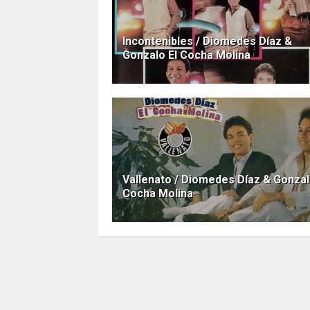
Incontenibles / Diomedes Díaz &
Gonzalo El Cocha Molina
Vallenato / Diomedes Díaz & Gonzal
Cocha Molina