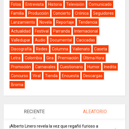
Fotos
Entrevista
Historia
Televisión
Comunicado
Familia
Producción
Concierto
Crónica
Seguidores
Lanzamiento
Novela
Reportaje
Tendencia
Actualidad
Festival
Parranda
Internacional
Valledupar
Audio
Documental
Cacicadas
Discografía
Redes
Columna
Vallenato
Caseta
Letra
Colombia
Gira
Premiación
Última Hora
Promoción
Carnavales
Cuestionario
Humor
Inedita
Concurso
Viral
Tienda
Encuesta
Descargas
Broma
RECIENTE
ALEATORIO
¡Alberto Linero revela la vez que regañó furioso a