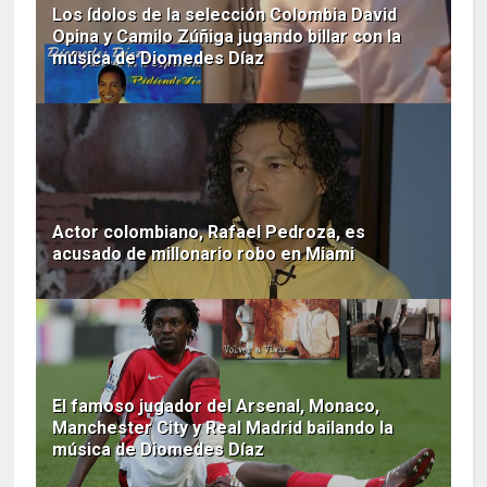
Los ídolos de la selección Colombia David
Opina y Camilo Zúñiga jugando billar con la
música de Diomedes Díaz
Actor colombiano, Rafael Pedroza, es
acusado de millonario robo en Miami
El famoso jugador del Arsenal, Monaco,
Manchester City y Real Madrid bailando la
música de Diomedes Díaz