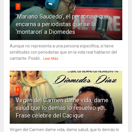
7
‘Mariano Saucedo’, el personaje que
encarna a periodistas que se la
‘montaron’ a Diomedes
Aunque no representa a una persona específica, sí tiene
similitudes con periodistas que en la vida real hablaron del
cantante. Posibl...
Leer Más
8
Virgen del Carmen dame vida, dame
salud que lo demás lo resuelvo yo…
Frase célebre del Cacique
Virgen del Carmen dame vida, dame salud, que lo demás lo