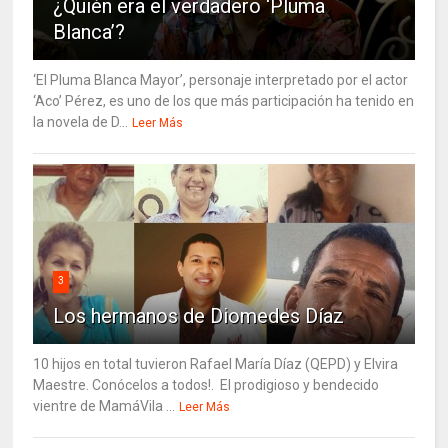
¿Quién era el verdadero ‘Pluma
Blanca’?
‘El Pluma Blanca Mayor’, personaje interpretado por el actor
‘Aco’ Pérez, es uno de los que más participación ha tenido en
la novela de D...
Leer Más
3
Los hermanos de Diomedes Díaz
10 hijos en total tuvieron Rafael María Díaz (QEPD) y Elvira
Maestre. Conócelos a todos!. El prodigioso y bendecido
vientre de MamáVila ...
Leer Más