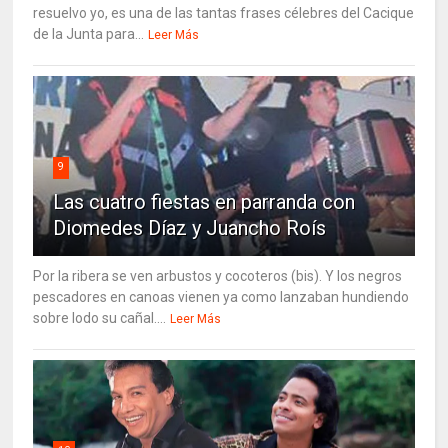
resuelvo yo, es una de las tantas frases célebres del Cacique
de la Junta para...
Leer Más
9
Las cuatro fiestas en parranda con
Diomedes Díaz y Juancho Roís
Por la ribera se ven arbustos y cocoteros (bis). Y los negros
pescadores en canoas vienen ya como lanzaban hundiendo
sobre lodo su cañal....
Leer Más