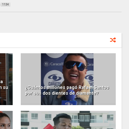
1134
ia
n su
¿Cuántos millones pagó Rafael Santos
por sus dos dientes de diamante?