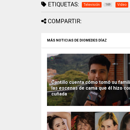
ETIQUETAS:
Televisión
Video
169
COMPARTIR:
MÁS NOTICIAS DE DIOMEDES DÍAZ
Cantillo cuenta cómo tomó su famil
las escenas de cama que él hizo co
cuñada