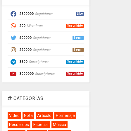
2300000
Seguidores
Like
200
Miembros
Suscribirte
400000
Seguidores
Seguir
220000
Seguidores
Seguir
3800
Suscriptores
Suscribirte
3000000
Suscriptores
Suscribirte
CATEGORÍAS
Video
Nota
Artículo
Homenaje
Recuerdos
Especial
Música