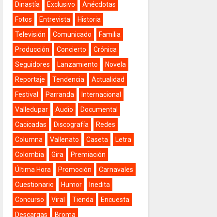
Dinastía
Exclusivo
Anécdotas
Fotos
Entrevista
Historia
Televisión
Comunicado
Familia
Producción
Concierto
Crónica
Seguidores
Lanzamiento
Novela
Reportaje
Tendencia
Actualidad
Festival
Parranda
Internacional
Valledupar
Audio
Documental
Cacicadas
Discografía
Redes
Columna
Vallenato
Caseta
Letra
Colombia
Gira
Premiación
Última Hora
Promoción
Carnavales
Cuestionario
Humor
Inedita
Concurso
Viral
Tienda
Encuesta
Descargas
Broma