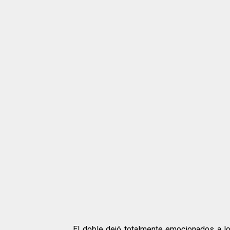
El doble dejó totalmente emocionados a 