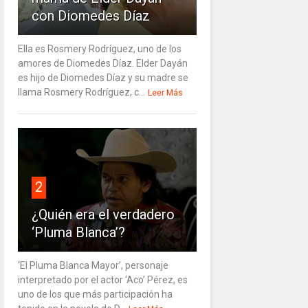
con Diomedes Díaz
Ella es Rosmery Rodríguez, uno de los
amores de Diomedes Díaz. Elder Dayán
es hijo de Diomedes Díaz y su madre se
llama Rosmery Rodríguez, c...
Leer Más
2
¿Quién era el verdadero
‘Pluma Blanca’?
‘El Pluma Blanca Mayor’, personaje
interpretado por el actor ‘Aco’ Pérez, es
uno de los que más participación ha