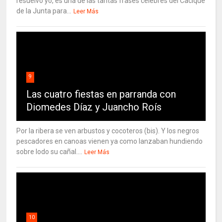
resuelvo yo, es una de las tantas frases célebres del Cacique
de la Junta para...
Leer Más
9
Las cuatro fiestas en parranda con
Diomedes Díaz y Juancho Roís
Por la ribera se ven arbustos y cocoteros (bis). Y los negros
pescadores en canoas vienen ya como lanzaban hundiendo
sobre lodo su cañal....
Leer Más
10