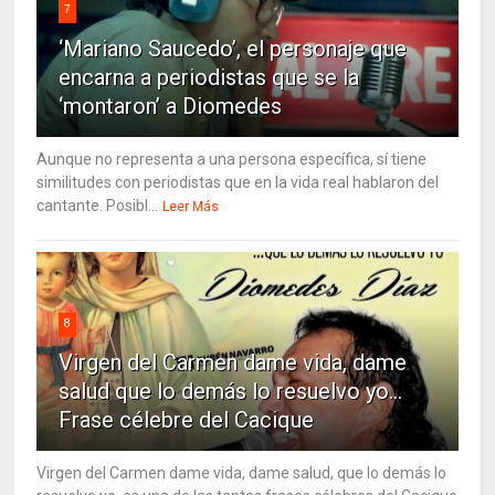
7
‘Mariano Saucedo’, el personaje que
encarna a periodistas que se la
‘montaron’ a Diomedes
Aunque no representa a una persona específica, sí tiene
similitudes con periodistas que en la vida real hablaron del
cantante. Posibl...
Leer Más
8
Virgen del Carmen dame vida, dame
salud que lo demás lo resuelvo yo…
Frase célebre del Cacique
Virgen del Carmen dame vida, dame salud, que lo demás lo