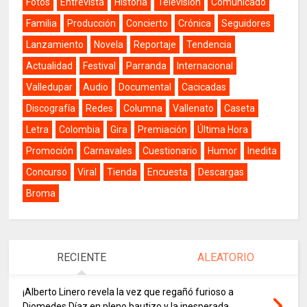
Fotos
Entrevista
Historia
Televisión
Comunicado
Familia
Producción
Concierto
Crónica
Seguidores
Lanzamiento
Novela
Reportaje
Tendencia
Actualidad
Festival
Parranda
Internacional
Valledupar
Audio
Documental
Cacicadas
Discografía
Redes
Columna
Vallenato
Caseta
Letra
Colombia
Gira
Premiación
Última Hora
Promoción
Carnavales
Cuestionario
Humor
Inedita
Concurso
Viral
Tienda
Encuesta
Descargas
Broma
RECIENTE
ALEATORIO
¡Alberto Linero revela la vez que regañó furioso a
Diomedes Díaz en pleno bautizo y la inesperada