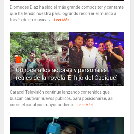
Diomedes Diaz ha sido el más grande compositor y cantante
que ha tenido nuestro país, logrando recorrer el mundo a
través de su música v...
Leer Más
6
Conoce a los actores y personajes
reales de la novela ‘El hijo del Cacique’
Caracol Televisión continúa lanzando contenidos que
buscan cautivar nuevos públicos, para posicionarse, así
como el canal con mayor audienci...
Leer Más