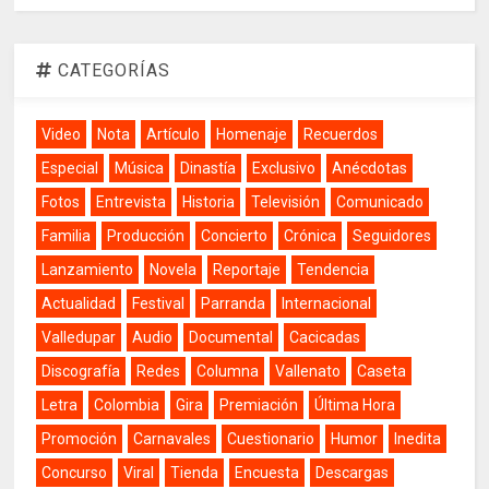
CATEGORÍAS
Video
Nota
Artículo
Homenaje
Recuerdos
Especial
Música
Dinastía
Exclusivo
Anécdotas
Fotos
Entrevista
Historia
Televisión
Comunicado
Familia
Producción
Concierto
Crónica
Seguidores
Lanzamiento
Novela
Reportaje
Tendencia
Actualidad
Festival
Parranda
Internacional
Valledupar
Audio
Documental
Cacicadas
Discografía
Redes
Columna
Vallenato
Caseta
Letra
Colombia
Gira
Premiación
Última Hora
Promoción
Carnavales
Cuestionario
Humor
Inedita
Concurso
Viral
Tienda
Encuesta
Descargas