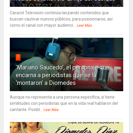
Caracol Televisión continúa lanzando contenidos que
buscan cautivar nuevos públicos, para posicionarse, así
como el canal con mayor audienci...
Leer Más
7
‘Mariano Saucedo’, el personaje que
encarna a periodistas que se la
‘montaron’ a Diomedes
Aunque no representa a una persona específica, sí tiene
similitudes con periodistas que en la vida real hablaron del
cantante. Posibl...
Leer Más