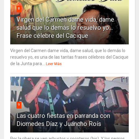
8
Virgen del Carmen dame vida, dame
salud que lo demás lo resuelvo yo…
Frase célebre del Cacique
Virgen del Carmen dame vida, dame salud, que lo demás lo
resuelvo yo, es una de las tantas frases célebres del Cacique
de la Junta para...
Leer Más
9
Las cuatro fiestas en parranda con
Diomedes Díaz y Juancho Roís
Por la ribera se ven arbustos y cocoteros (bis). Y los negros