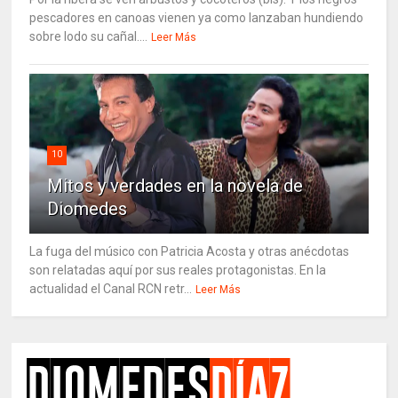
pescadores en canoas vienen ya como lanzaban hundiendo
sobre lodo su cañal....
Leer Más
10
Mitos y verdades en la novela de
Diomedes
La fuga del músico con Patricia Acosta y otras anécdotas
son relatadas aquí por sus reales protagonistas. En la
actualidad el Canal RCN retr...
Leer Más