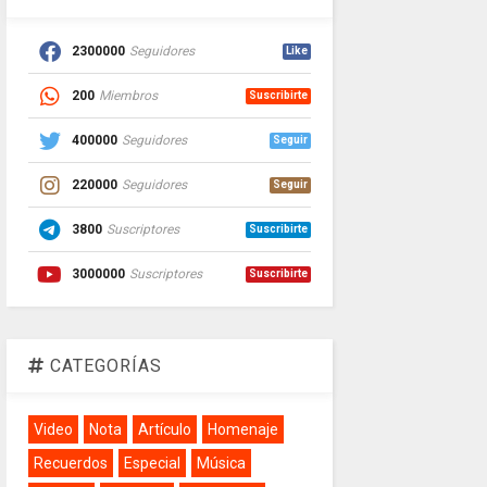
2300000
Seguidores
Like
200
Miembros
Suscribirte
400000
Seguidores
Seguir
220000
Seguidores
Seguir
3800
Suscriptores
Suscribirte
3000000
Suscriptores
Suscribirte
CATEGORÍAS
Video
Nota
Artículo
Homenaje
Recuerdos
Especial
Música