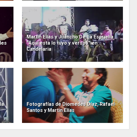
Martin Elías y Juancho De La Espriella
les
“Aquí esta lo tuyo y versos” en
Candelaria
la
Fotografías de Diomedes Díaz, Rafael
Santos y Martin Elías