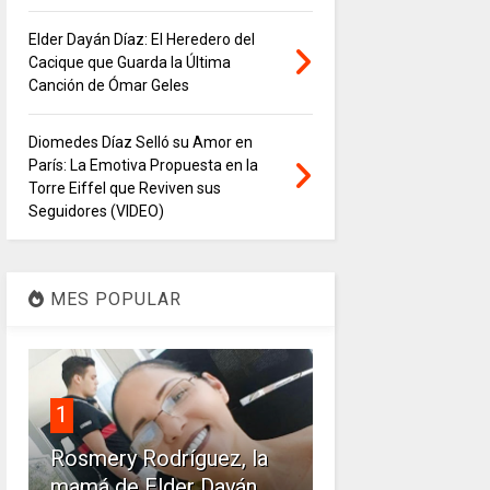
Elder Dayán Díaz: El Heredero del
Cacique que Guarda la Última
Canción de Ómar Geles
Diomedes Díaz Selló su Amor en
París: La Emotiva Propuesta en la
Torre Eiffel que Reviven sus
Seguidores (VIDEO)
MES POPULAR
1
Rosmery Rodríguez, la
mamá de Elder Dayán