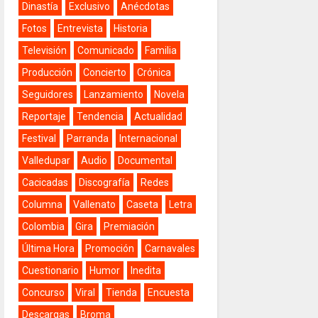
Dinastía
Exclusivo
Anécdotas
Fotos
Entrevista
Historia
Televisión
Comunicado
Familia
Producción
Concierto
Crónica
Seguidores
Lanzamiento
Novela
Reportaje
Tendencia
Actualidad
Festival
Parranda
Internacional
Valledupar
Audio
Documental
Cacicadas
Discografía
Redes
Columna
Vallenato
Caseta
Letra
Colombia
Gira
Premiación
Última Hora
Promoción
Carnavales
Cuestionario
Humor
Inedita
Concurso
Viral
Tienda
Encuesta
Descargas
Broma