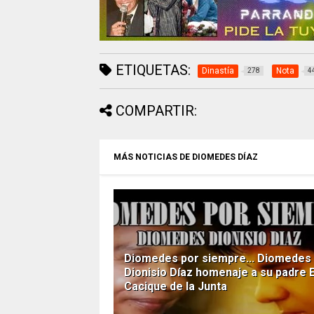
ETIQUETAS:
Dinastía
Nota
278
4
COMPARTIR:
MÁS NOTICIAS DE DIOMEDES DÍAZ
Diomedes por siempre... Diomedes
Dionisio Díaz homenaje a su padre E
Cacique de la Junta