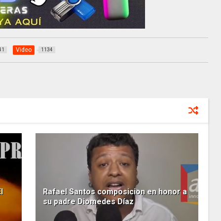
Video
41
1134
l
Rafael Santos composicion en honor a
su padre Diomedes Díaz