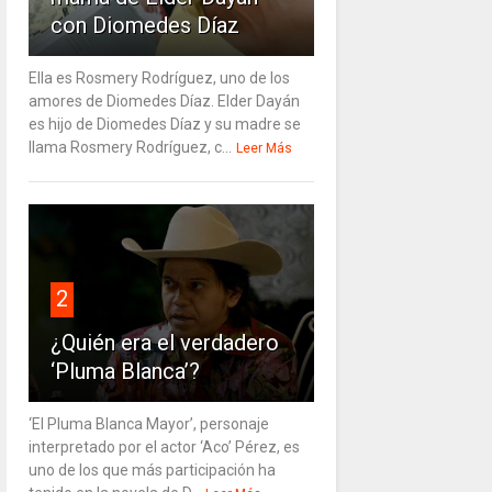
con Diomedes Díaz
Ella es Rosmery Rodríguez, uno de los
amores de Diomedes Díaz. Elder Dayán
es hijo de Diomedes Díaz y su madre se
llama Rosmery Rodríguez, c...
Leer Más
2
¿Quién era el verdadero
‘Pluma Blanca’?
‘El Pluma Blanca Mayor’, personaje
interpretado por el actor ‘Aco’ Pérez, es
uno de los que más participación ha