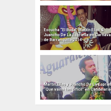
Escucha “El Buda” Martín Elías &
Juancho De La Espriella en Carnava
de Barranquilla 2014
Martin Elías y Juancho De La Espriel
“Que vaina tan difícil” en Candelaria