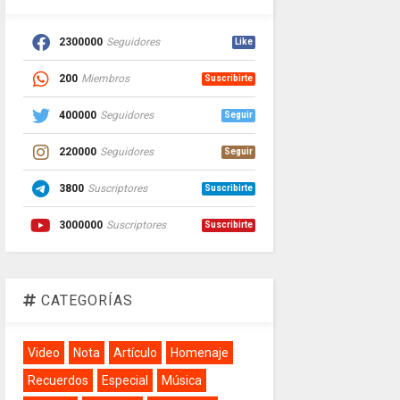
2300000
Seguidores
Like
200
Miembros
Suscribirte
400000
Seguidores
Seguir
220000
Seguidores
Seguir
3800
Suscriptores
Suscribirte
3000000
Suscriptores
Suscribirte
CATEGORÍAS
Video
Nota
Artículo
Homenaje
Recuerdos
Especial
Música