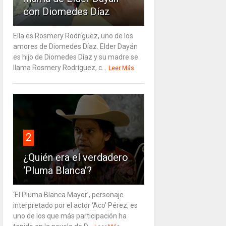
con Diomedes Díaz
Ella es Rosmery Rodríguez, uno de los
amores de Diomedes Díaz. Elder Dayán
es hijo de Diomedes Díaz y su madre se
llama Rosmery Rodríguez, c...
Leer Más
2
¿Quién era el verdadero
‘Pluma Blanca’?
‘El Pluma Blanca Mayor’, personaje
interpretado por el actor ‘Aco’ Pérez, es
uno de los que más participación ha