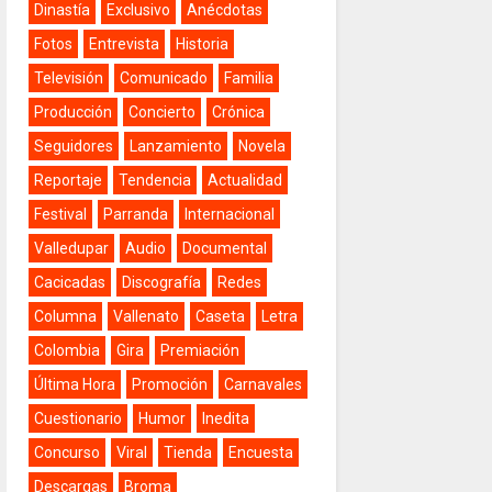
Dinastía
Exclusivo
Anécdotas
Fotos
Entrevista
Historia
Televisión
Comunicado
Familia
Producción
Concierto
Crónica
Seguidores
Lanzamiento
Novela
Reportaje
Tendencia
Actualidad
Festival
Parranda
Internacional
Valledupar
Audio
Documental
Cacicadas
Discografía
Redes
Columna
Vallenato
Caseta
Letra
Colombia
Gira
Premiación
Última Hora
Promoción
Carnavales
Cuestionario
Humor
Inedita
Concurso
Viral
Tienda
Encuesta
Descargas
Broma