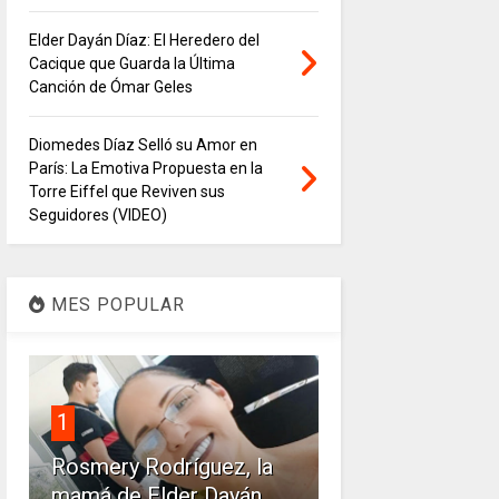
Elder Dayán Díaz: El Heredero del
Cacique que Guarda la Última
Canción de Ómar Geles
Diomedes Díaz Selló su Amor en
París: La Emotiva Propuesta en la
Torre Eiffel que Reviven sus
Seguidores (VIDEO)
MES POPULAR
1
Rosmery Rodríguez, la
mamá de Elder Dayán