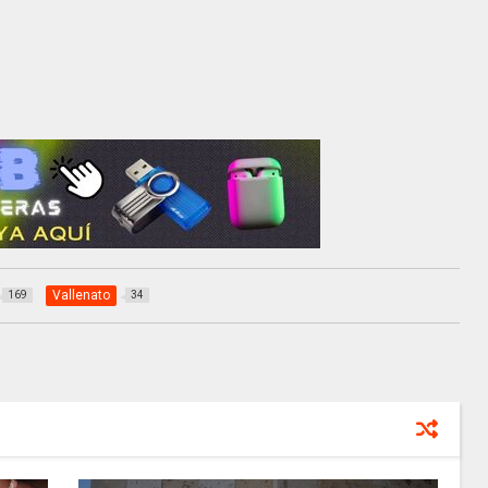
Vallenato
169
34