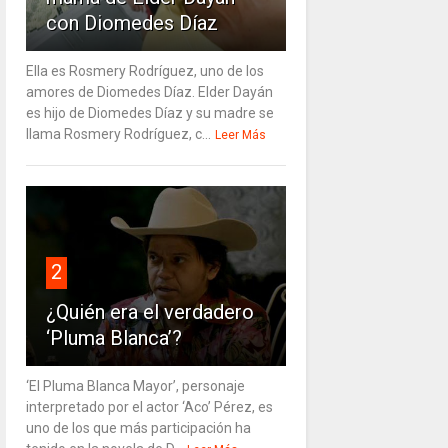
con Diomedes Díaz
Ella es Rosmery Rodríguez, uno de los
amores de Diomedes Díaz. Elder Dayán
es hijo de Diomedes Díaz y su madre se
llama Rosmery Rodríguez, c...
Leer Más
2
¿Quién era el verdadero
‘Pluma Blanca’?
‘El Pluma Blanca Mayor’, personaje
interpretado por el actor ‘Aco’ Pérez, es
uno de los que más participación ha