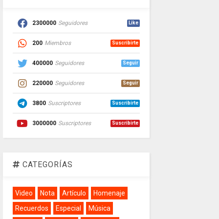
2300000
Seguidores
Like
200
Miembros
Suscribirte
400000
Seguidores
Seguir
220000
Seguidores
Seguir
3800
Suscriptores
Suscribirte
3000000
Suscriptores
Suscribirte
CATEGORÍAS
Video
Nota
Artículo
Homenaje
Recuerdos
Especial
Música