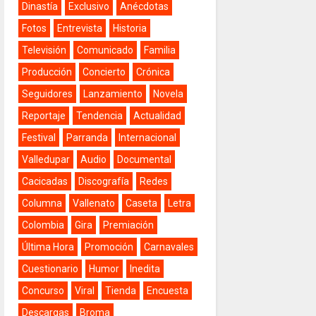
Dinastía
Exclusivo
Anécdotas
Fotos
Entrevista
Historia
Televisión
Comunicado
Familia
Producción
Concierto
Crónica
Seguidores
Lanzamiento
Novela
Reportaje
Tendencia
Actualidad
Festival
Parranda
Internacional
Valledupar
Audio
Documental
Cacicadas
Discografía
Redes
Columna
Vallenato
Caseta
Letra
Colombia
Gira
Premiación
Última Hora
Promoción
Carnavales
Cuestionario
Humor
Inedita
Concurso
Viral
Tienda
Encuesta
Descargas
Broma