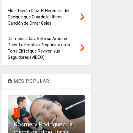
Elder Dayán Díaz: El Heredero del
Cacique que Guarda la Última
Canción de Ómar Geles
Diomedes Díaz Selló su Amor en
París: La Emotiva Propuesta en la
Torre Eiffel que Reviven sus
Seguidores (VIDEO)
MES POPULAR
1
Rosmery Rodríguez, la
mamá de Elder Dayán