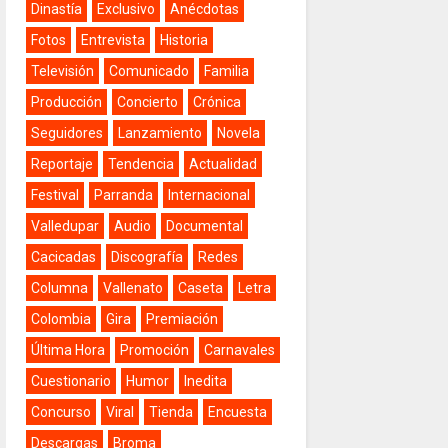
Dinastía
Exclusivo
Anécdotas
Fotos
Entrevista
Historia
Televisión
Comunicado
Familia
Producción
Concierto
Crónica
Seguidores
Lanzamiento
Novela
Reportaje
Tendencia
Actualidad
Festival
Parranda
Internacional
Valledupar
Audio
Documental
Cacicadas
Discografía
Redes
Columna
Vallenato
Caseta
Letra
Colombia
Gira
Premiación
Última Hora
Promoción
Carnavales
Cuestionario
Humor
Inedita
Concurso
Viral
Tienda
Encuesta
Descargas
Broma