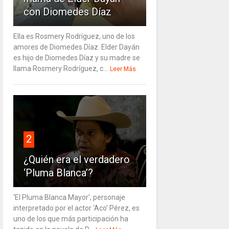
con Diomedes Díaz
Ella es Rosmery Rodríguez, uno de los
amores de Diomedes Díaz. Elder Dayán
es hijo de Diomedes Díaz y su madre se
llama Rosmery Rodríguez, c...
Leer Más
2
¿Quién era el verdadero
‘Pluma Blanca’?
‘El Pluma Blanca Mayor’, personaje
interpretado por el actor ‘Aco’ Pérez, es
uno de los que más participación ha