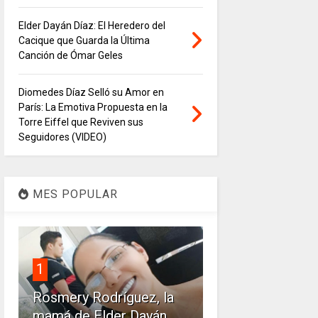
Elder Dayán Díaz: El Heredero del
Cacique que Guarda la Última
Canción de Ómar Geles
Diomedes Díaz Selló su Amor en
París: La Emotiva Propuesta en la
Torre Eiffel que Reviven sus
Seguidores (VIDEO)
MES POPULAR
1
Rosmery Rodríguez, la
mamá de Elder Dayán