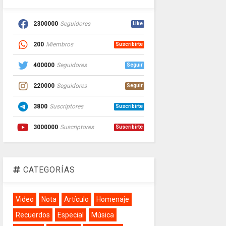
2300000
Seguidores
Like
200
Miembros
Suscribirte
400000
Seguidores
Seguir
220000
Seguidores
Seguir
3800
Suscriptores
Suscribirte
3000000
Suscriptores
Suscribirte
CATEGORÍAS
Video
Nota
Artículo
Homenaje
Recuerdos
Especial
Música