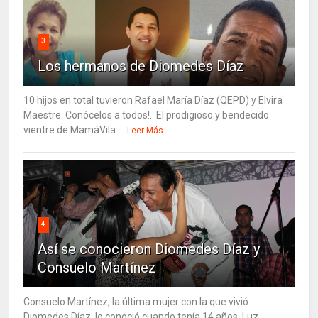
3
Los hermanos de Diomedes Díaz
10 hijos en total tuvieron Rafael María Díaz (QEPD) y Elvira
Maestre. Conócelos a todos!. El prodigioso y bendecido
vientre de MamáVila ...
Leer Más
4
Así se conocieron Diomedes Díaz y
Consuelo Martínez
Consuelo Martínez, la última mujer con la que vivió
Diomedes Díaz, lo conoció cuando tenía 14 años. Luz