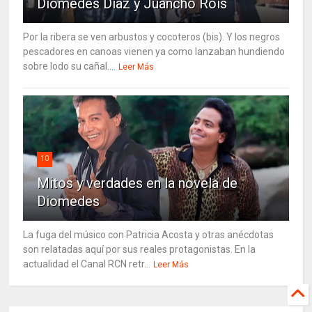
Diomedes Díaz y Juancho Roís
Por la ribera se ven arbustos y cocoteros (bis). Y los negros
pescadores en canoas vienen ya como lanzaban hundiendo
sobre lodo su cañal....
Leer Más
10
Mitos y verdades en la novela de
Diomedes
La fuga del músico con Patricia Acosta y otras anécdotas
son relatadas aquí por sus reales protagonistas. En la
actualidad el Canal RCN retr...
Leer Más