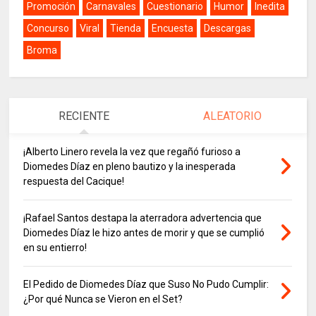
Promoción
Carnavales
Cuestionario
Humor
Inedita
Concurso
Viral
Tienda
Encuesta
Descargas
Broma
RECIENTE
ALEATORIO
¡Alberto Linero revela la vez que regañó furioso a
Diomedes Díaz en pleno bautizo y la inesperada
respuesta del Cacique!
¡Rafael Santos destapa la aterradora advertencia que
Diomedes Díaz le hizo antes de morir y que se cumplió
en su entierro!
El Pedido de Diomedes Díaz que Suso No Pudo Cumplir:
¿Por qué Nunca se Vieron en el Set?