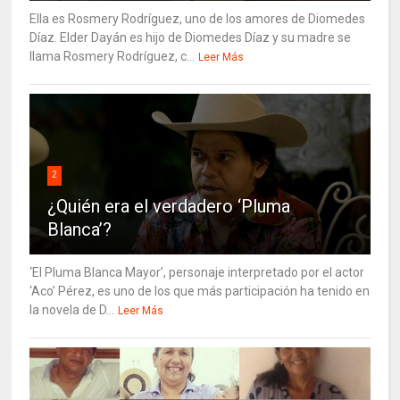
Ella es Rosmery Rodríguez, uno de los amores de Diomedes
Díaz. Elder Dayán es hijo de Diomedes Díaz y su madre se
llama Rosmery Rodríguez, c...
Leer Más
2
¿Quién era el verdadero ‘Pluma
Blanca’?
‘El Pluma Blanca Mayor’, personaje interpretado por el actor
‘Aco’ Pérez, es uno de los que más participación ha tenido en
la novela de D...
Leer Más