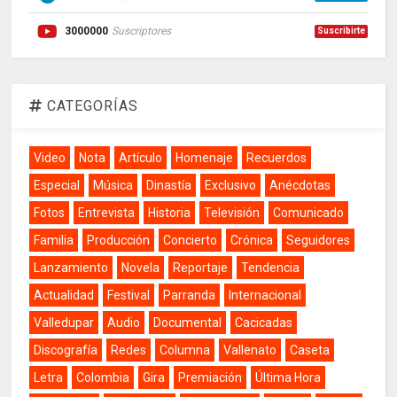
3000000
Suscriptores
Suscribirte
CATEGORÍAS
Video
Nota
Artículo
Homenaje
Recuerdos
Especial
Música
Dinastía
Exclusivo
Anécdotas
Fotos
Entrevista
Historia
Televisión
Comunicado
Familia
Producción
Concierto
Crónica
Seguidores
Lanzamiento
Novela
Reportaje
Tendencia
Actualidad
Festival
Parranda
Internacional
Valledupar
Audio
Documental
Cacicadas
Discografía
Redes
Columna
Vallenato
Caseta
Letra
Colombia
Gira
Premiación
Última Hora