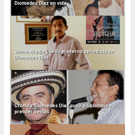
Diomedes Díaz en vida
Jaime Araujo Cuello el eterno periodista de
Diomedes Díaz
Crónica: Diomedes Díaz puso a Colombia a
prender velitas