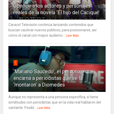
Conoce a los actores y personajes
reales de la novela ‘El hijo del Cacique’
Caracol Televisión continúa lanzando contenidos que
buscan cautivar nuevos públicos, para posicionarse, así
como el canal con mayor audienci...
Leer Más
7
‘Mariano Saucedo’, el personaje que
encarna a periodistas que se la
‘montaron’ a Diomedes
Aunque no representa a una persona específica, sí tiene
similitudes con periodistas que en la vida real hablaron del
cantante. Posibl...
Leer Más