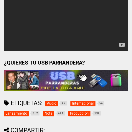
¿QUIERES TU USB PARRANDERA?
ETIQUETAS:
Audio
Internacional
47
54
Lanzamiento
Nota
Producción
102
441
134
COMPARTIR: