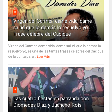
8
Virgen del Carmen dame vida, dame
salud que lo demás lo resuelvo yo…
Frase célebre del Cacique
Virgen del Carmen dame vida, dame salud, que lo demás lo
resuelvo yo, es una de las tantas frases célebres del Cacique
de la Junta para...
Leer Más
9
Las cuatro fiestas en parranda con
Diomedes Díaz y Juancho Roís