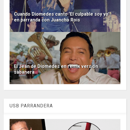
Cuando Diomedes canto ‘El culpable soy yo’
en parranda con Juancho Rois
El Jean de Diomedes en remix versión
sabanera
USB PARRANDERA