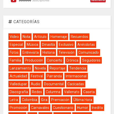
3000000
Suscriptores
Suscribirte
CATEGORÍAS
Video
Nota
Artículo
Homenaje
Recuerdos
Especial
Música
Dinastía
Exclusivo
Anécdotas
Fotos
Entrevista
Historia
Televisión
Comunicado
Familia
Producción
Concierto
Crónica
Seguidores
Lanzamiento
Novela
Reportaje
Tendencia
Actualidad
Festival
Parranda
Internacional
Valledupar
Audio
Documental
Cacicadas
Discografía
Redes
Columna
Vallenato
Caseta
Letra
Colombia
Gira
Premiación
Última Hora
Promoción
Carnavales
Cuestionario
Humor
Inedita