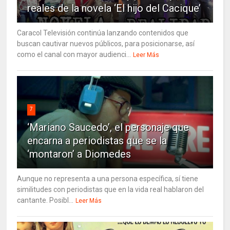
reales de la novela ‘El hijo del Cacique’
Caracol Televisión continúa lanzando contenidos que
buscan cautivar nuevos públicos, para posicionarse, así
como el canal con mayor audienci...
Leer Más
7
‘Mariano Saucedo’, el personaje que
encarna a periodistas que se la
‘montaron’ a Diomedes
Aunque no representa a una persona específica, sí tiene
similitudes con periodistas que en la vida real hablaron del
cantante. Posibl...
Leer Más