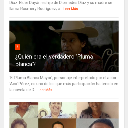
Díaz. Elder Dayán es hijo de Diomedes Díaz y su madre se
llama Rosmery Rodríguez, c...
Leer Más
2
¿Quién era el verdadero ‘Pluma
Blanca’?
‘El Pluma Blanca Mayor’, personaje interpretado por el actor
‘Aco’ Pérez, es uno de los que más participación ha tenido en
la novela de D...
Leer Más