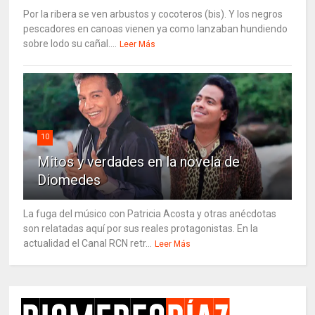
Por la ribera se ven arbustos y cocoteros (bis). Y los negros
pescadores en canoas vienen ya como lanzaban hundiendo
sobre lodo su cañal....
Leer Más
10
Mitos y verdades en la novela de
Diomedes
La fuga del músico con Patricia Acosta y otras anécdotas
son relatadas aquí por sus reales protagonistas. En la
actualidad el Canal RCN retr...
Leer Más