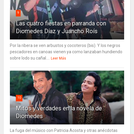
9
Las cuatro fiestas en parranda con
Diomedes Díaz y Juancho Roís
Por la ribera se ven arbustos y cocoteros (bis). Y los negros
pescadores en canoas vienen ya como lanzaban hundiendo
sobre lodo su cañal....
Leer Más
10
Mitos y verdades en la novela de
Diomedes
La fuga del músico con Patricia Acosta y otras anécdotas