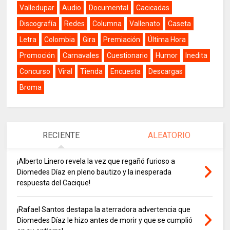
Valledupar
Audio
Documental
Cacicadas
Discografía
Redes
Columna
Vallenato
Caseta
Letra
Colombia
Gira
Premiación
Última Hora
Promoción
Carnavales
Cuestionario
Humor
Inedita
Concurso
Viral
Tienda
Encuesta
Descargas
Broma
RECIENTE
ALEATORIO
¡Alberto Linero revela la vez que regañó furioso a
Diomedes Díaz en pleno bautizo y la inesperada
respuesta del Cacique!
¡Rafael Santos destapa la aterradora advertencia que
Diomedes Díaz le hizo antes de morir y que se cumplió