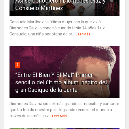
Así se conocieron Diomedes Díaz y
Consuelo Martínez
Consuelo Martínez, la última mujer con la que vivió
Diomedes Díaz, lo conoció cuando tenía 14 años. Luz
Consuelo, una niña bogotana de or...
Leer Más
5
“Entre El Bien Y El Mal” Primer
sencillo del último álbum inédito del
gran Cacique de la Junta
Diomedes Diaz ha sido el más grande compositor y cantante
que ha tenido nuestro país, logrando recorrer el mundo a
través de su música v...
Leer Más