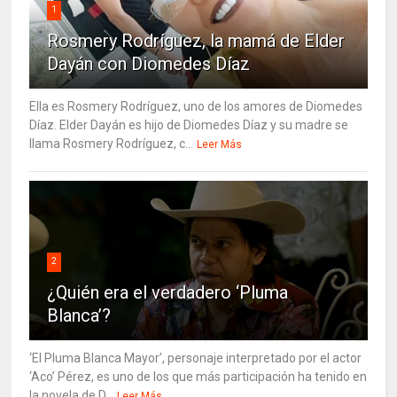
1
Rosmery Rodríguez, la mamá de Elder
Dayán con Diomedes Díaz
Ella es Rosmery Rodríguez, uno de los amores de Diomedes
Díaz. Elder Dayán es hijo de Diomedes Díaz y su madre se
llama Rosmery Rodríguez, c...
Leer Más
2
¿Quién era el verdadero ‘Pluma
Blanca’?
‘El Pluma Blanca Mayor’, personaje interpretado por el actor
‘Aco’ Pérez, es uno de los que más participación ha tenido en
la novela de D...
Leer Más