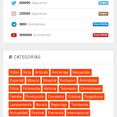
400000
Seguidores
Seguir
220000
Seguidores
Seguir
3800
Suscriptores
Suscribirte
3000000
Suscriptores
Suscribirte
CATEGORÍAS
Video
Nota
Artículo
Homenaje
Recuerdos
Especial
Música
Dinastía
Exclusivo
Anécdotas
Fotos
Entrevista
Historia
Televisión
Comunicado
Familia
Producción
Concierto
Crónica
Seguidores
Lanzamiento
Novela
Reportaje
Tendencia
Actualidad
Festival
Parranda
Internacional