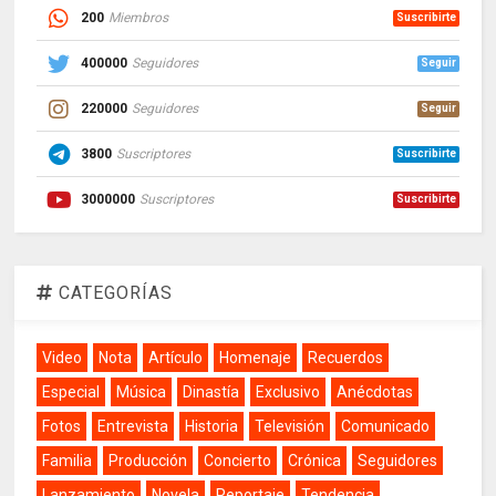
200
Miembros
Suscribirte
400000
Seguidores
Seguir
220000
Seguidores
Seguir
3800
Suscriptores
Suscribirte
3000000
Suscriptores
Suscribirte
CATEGORÍAS
Video
Nota
Artículo
Homenaje
Recuerdos
Especial
Música
Dinastía
Exclusivo
Anécdotas
Fotos
Entrevista
Historia
Televisión
Comunicado
Familia
Producción
Concierto
Crónica
Seguidores
Lanzamiento
Novela
Reportaje
Tendencia