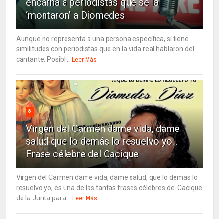
encarna a periodistas que se la
‘montaron’ a Diomedes
Aunque no representa a una persona específica, sí tiene
similitudes con periodistas que en la vida real hablaron del
cantante. Posibl...
Leer Más
8
Virgen del Carmen dame vida, dame
salud que lo demás lo resuelvo yo…
Frase célebre del Cacique
Virgen del Carmen dame vida, dame salud, que lo demás lo
resuelvo yo, es una de las tantas frases célebres del Cacique
de la Junta para...
Leer Más