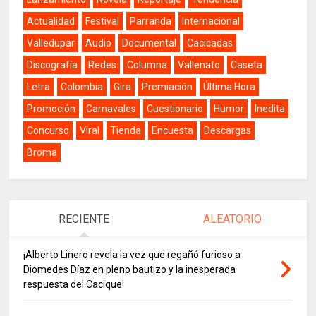
Actualidad
Festival
Parranda
Internacional
Valledupar
Audio
Documental
Cacicadas
Discografía
Redes
Columna
Vallenato
Caseta
Letra
Colombia
Gira
Premiación
Última Hora
Promoción
Carnavales
Cuestionario
Humor
Inedita
Concurso
Viral
Tienda
Encuesta
Descargas
Broma
RECIENTE
ALEATORIO
¡Alberto Linero revela la vez que regañó furioso a
Diomedes Díaz en pleno bautizo y la inesperada
respuesta del Cacique!