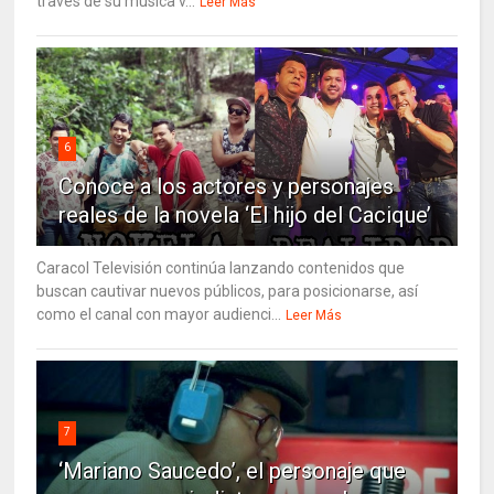
través de su música v...
Leer Más
6
Conoce a los actores y personajes
reales de la novela ‘El hijo del Cacique’
Caracol Televisión continúa lanzando contenidos que
buscan cautivar nuevos públicos, para posicionarse, así
como el canal con mayor audienci...
Leer Más
7
‘Mariano Saucedo’, el personaje que