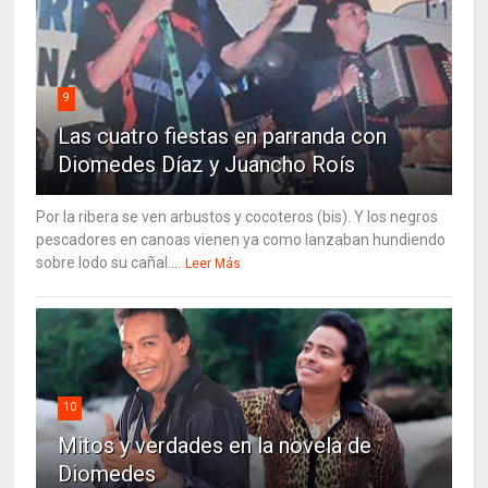
9
Las cuatro fiestas en parranda con
Diomedes Díaz y Juancho Roís
Por la ribera se ven arbustos y cocoteros (bis). Y los negros
pescadores en canoas vienen ya como lanzaban hundiendo
sobre lodo su cañal....
Leer Más
10
Mitos y verdades en la novela de
Diomedes