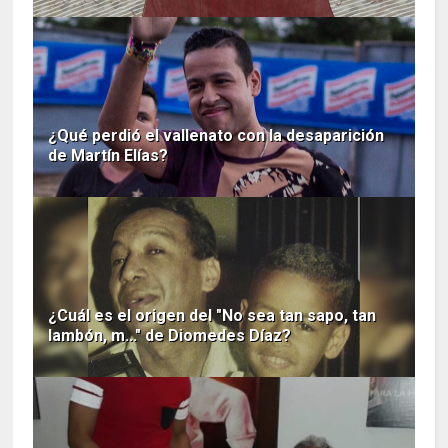
¿Qué perdió el vallenato con la desaparición
de Martín Elías?
¿Cuál es el origen del "No sea tan sapo, tan
lambón, m..." de Diomedes Díaz?