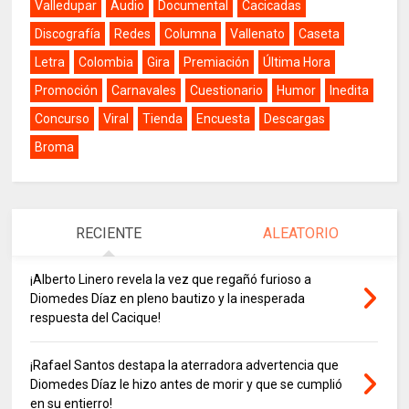
Valledupar
Audio
Documental
Cacicadas
Discografía
Redes
Columna
Vallenato
Caseta
Letra
Colombia
Gira
Premiación
Última Hora
Promoción
Carnavales
Cuestionario
Humor
Inedita
Concurso
Viral
Tienda
Encuesta
Descargas
Broma
RECIENTE
ALEATORIO
¡Alberto Linero revela la vez que regañó furioso a
Diomedes Díaz en pleno bautizo y la inesperada
respuesta del Cacique!
¡Rafael Santos destapa la aterradora advertencia que
Diomedes Díaz le hizo antes de morir y que se cumplió
en su entierro!