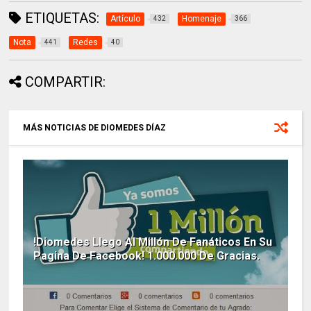
ETIQUETAS:
Artículo
Homenaje
432
366
Nota
Redes
441
40
COMPARTIR:
MÁS NOTICIAS DE DIOMEDES DÍAZ
!Diomedes Llego Al Millón De Fanáticos En Su
Pagina De Facebook! 1.000.000 De Gracias.