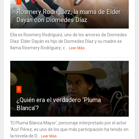
1
Rosmery Rodríguez, la mamá de Elder
Dayán con Diomedes Díaz
Ella es Rosmery Rodríguez, uno de los amores de Diomedes
Díaz. Elder Dayán es hijo de Diomedes Díaz y su madre se
llama Rosmery Rodríguez, c...
Leer Más
2
¿Quién era el verdadero ‘Pluma
Blanca’?
‘El Pluma Blanca Mayor’, personaje interpretado por el actor
‘Aco’ Pérez, es uno de los que más participación ha tenido en
la novela de D...
Leer Más