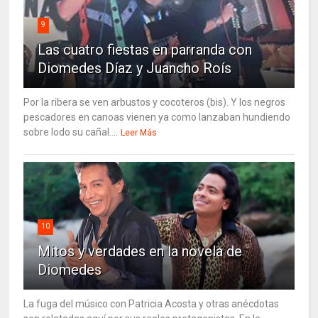
9
Las cuatro fiestas en parranda con
Diomedes Díaz y Juancho Roís
Por la ribera se ven arbustos y cocoteros (bis). Y los negros
pescadores en canoas vienen ya como lanzaban hundiendo
sobre lodo su cañal....
Leer Más
10
Mitos y verdades en la novela de
Diomedes
La fuga del músico con Patricia Acosta y otras anécdotas