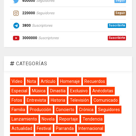
400000
Seguidores
Seguir
220000
Seguidores
Seguir
3800
Suscriptores
Suscribirte
3000000
Suscriptores
Suscribirte
CATEGORÍAS
Video
Nota
Artículo
Homenaje
Recuerdos
Especial
Música
Dinastía
Exclusivo
Anécdotas
Fotos
Entrevista
Historia
Televisión
Comunicado
Familia
Producción
Concierto
Crónica
Seguidores
Lanzamiento
Novela
Reportaje
Tendencia
Actualidad
Festival
Parranda
Internacional