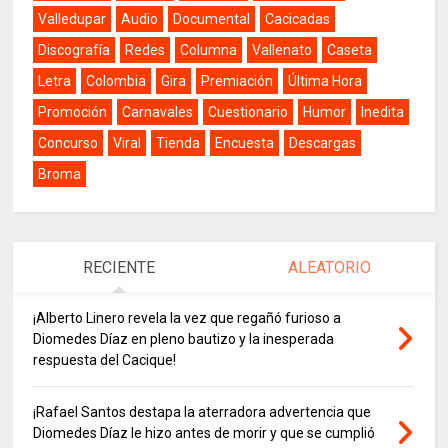
Valledupar
Audio
Documental
Cacicadas
Discografía
Redes
Columna
Vallenato
Caseta
Letra
Colombia
Gira
Premiación
Última Hora
Promoción
Carnavales
Cuestionario
Humor
Inedita
Concurso
Viral
Tienda
Encuesta
Descargas
Broma
RECIENTE
ALEATORIO
¡Alberto Linero revela la vez que regañó furioso a
Diomedes Díaz en pleno bautizo y la inesperada
respuesta del Cacique!
¡Rafael Santos destapa la aterradora advertencia que
Diomedes Díaz le hizo antes de morir y que se cumplió