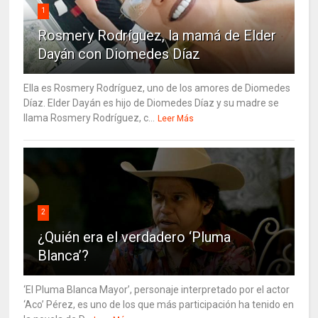
1
Rosmery Rodríguez, la mamá de Elder
Dayán con Diomedes Díaz
Ella es Rosmery Rodríguez, uno de los amores de Diomedes
Díaz. Elder Dayán es hijo de Diomedes Díaz y su madre se
llama Rosmery Rodríguez, c...
Leer Más
2
¿Quién era el verdadero ‘Pluma
Blanca’?
‘El Pluma Blanca Mayor’, personaje interpretado por el actor
‘Aco’ Pérez, es uno de los que más participación ha tenido en