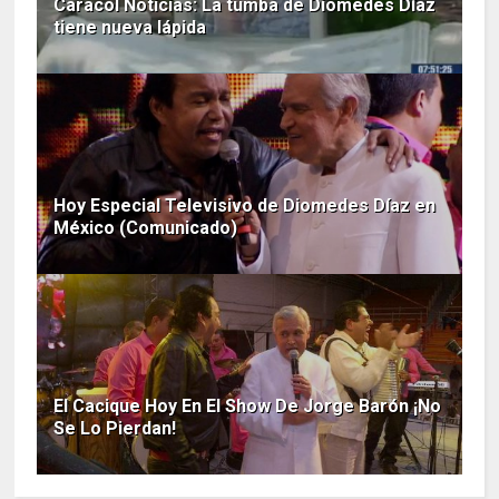
Caracol Noticias: La tumba de Diomedes Díaz
tiene nueva lápida
Hoy Especial Televisivo de Diomedes Díaz en
México (Comunicado)
El Cacique Hoy En El Show De Jorge Barón ¡No
Se Lo Pierdan!