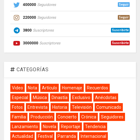
400000
Seguidores
Seguir
220000
Seguidores
Seguir
3800
Suscriptores
Suscribirte
3000000
Suscriptores
Suscribirte
CATEGORÍAS
Video
Nota
Artículo
Homenaje
Recuerdos
Especial
Música
Dinastía
Exclusivo
Anécdotas
Fotos
Entrevista
Historia
Televisión
Comunicado
Familia
Producción
Concierto
Crónica
Seguidores
Lanzamiento
Novela
Reportaje
Tendencia
Actualidad
Festival
Parranda
Internacional