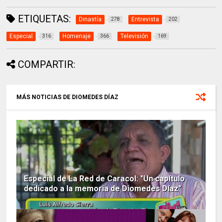
ETIQUETAS:
Dinastía
Entrevista
278
202
Especial
Homenaje
Televisión
316
366
169
COMPARTIR:
MÁS NOTICIAS DE DIOMEDES DÍAZ
Especial de La Red de Caracol: "Un capítulo
dedicado a la memoria de Diomedes Díaz"