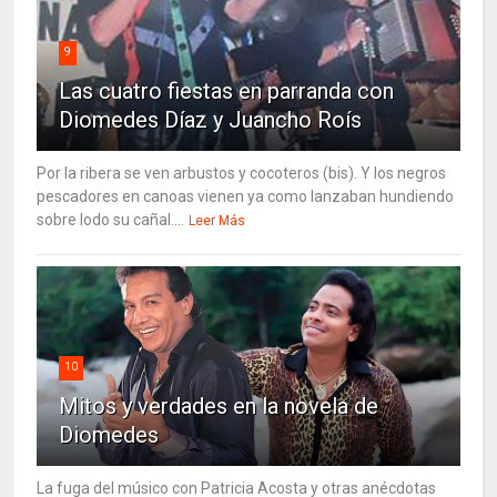
9
Las cuatro fiestas en parranda con
Diomedes Díaz y Juancho Roís
Por la ribera se ven arbustos y cocoteros (bis). Y los negros
pescadores en canoas vienen ya como lanzaban hundiendo
sobre lodo su cañal....
Leer Más
10
Mitos y verdades en la novela de
Diomedes
La fuga del músico con Patricia Acosta y otras anécdotas