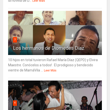
la novela de D...
Leer Más
3
Los hermanos de Diomedes Díaz
10 hijos en total tuvieron Rafael María Díaz (QEPD) y Elvira
Maestre. Conócelos a todos!. El prodigioso y bendecido
vientre de MamáVila ...
Leer Más
4