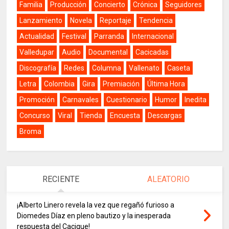
Familia
Producción
Concierto
Crónica
Seguidores
Lanzamiento
Novela
Reportaje
Tendencia
Actualidad
Festival
Parranda
Internacional
Valledupar
Audio
Documental
Cacicadas
Discografía
Redes
Columna
Vallenato
Caseta
Letra
Colombia
Gira
Premiación
Última Hora
Promoción
Carnavales
Cuestionario
Humor
Inedita
Concurso
Viral
Tienda
Encuesta
Descargas
Broma
RECIENTE
ALEATORIO
¡Alberto Linero revela la vez que regañó furioso a
Diomedes Díaz en pleno bautizo y la inesperada
respuesta del Cacique!