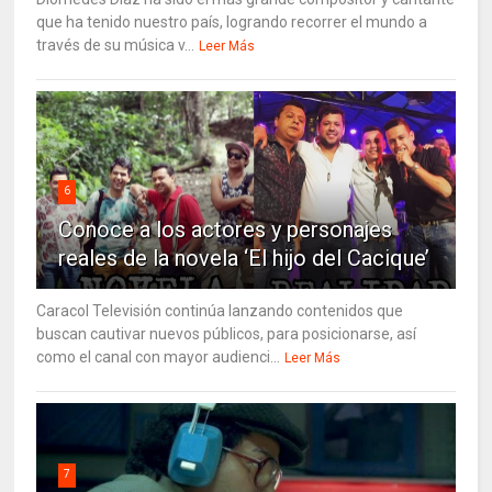
que ha tenido nuestro país, logrando recorrer el mundo a
través de su música v...
Leer Más
6
Conoce a los actores y personajes
reales de la novela ‘El hijo del Cacique’
Caracol Televisión continúa lanzando contenidos que
buscan cautivar nuevos públicos, para posicionarse, así
como el canal con mayor audienci...
Leer Más
7