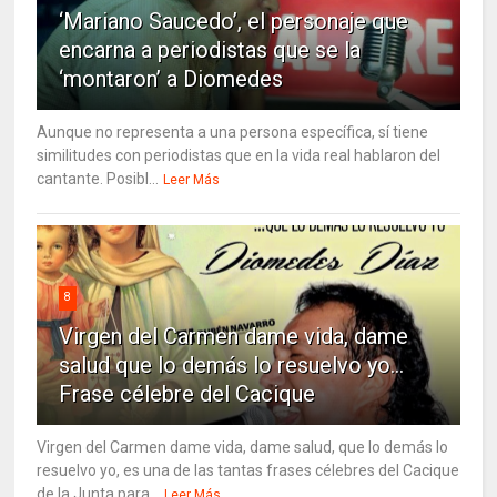
‘Mariano Saucedo’, el personaje que
encarna a periodistas que se la
‘montaron’ a Diomedes
Aunque no representa a una persona específica, sí tiene
similitudes con periodistas que en la vida real hablaron del
cantante. Posibl...
Leer Más
8
Virgen del Carmen dame vida, dame
salud que lo demás lo resuelvo yo…
Frase célebre del Cacique
Virgen del Carmen dame vida, dame salud, que lo demás lo
resuelvo yo, es una de las tantas frases célebres del Cacique
de la Junta para...
Leer Más