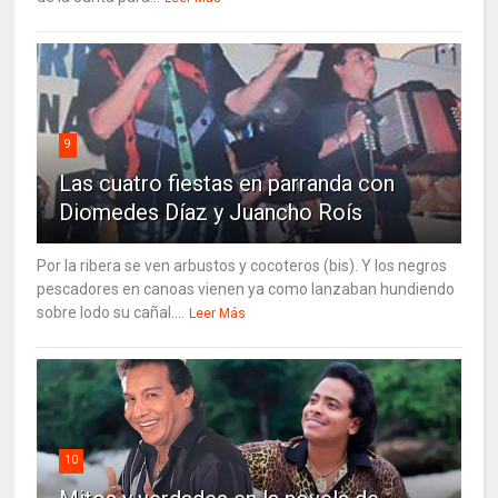
9
Las cuatro fiestas en parranda con
Diomedes Díaz y Juancho Roís
Por la ribera se ven arbustos y cocoteros (bis). Y los negros
pescadores en canoas vienen ya como lanzaban hundiendo
sobre lodo su cañal....
Leer Más
10