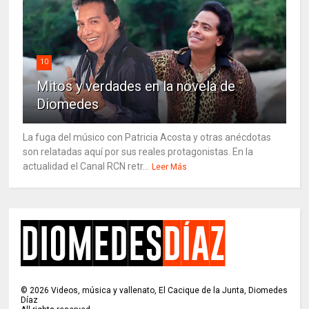
10
Mitos y verdades en la novela de
Diomedes
La fuga del músico con Patricia Acosta y otras anécdotas
son relatadas aquí por sus reales protagonistas. En la
actualidad el Canal RCN retr...
Leer Más
©
2026
Videos, música y vallenato, El Cacique de la Junta, Diomedes
Díaz