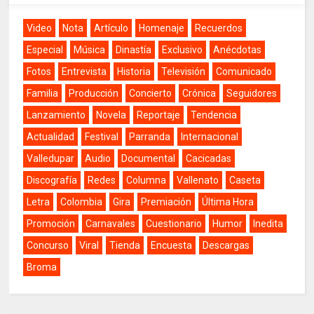
Video
Nota
Artículo
Homenaje
Recuerdos
Especial
Música
Dinastía
Exclusivo
Anécdotas
Fotos
Entrevista
Historia
Televisión
Comunicado
Familia
Producción
Concierto
Crónica
Seguidores
Lanzamiento
Novela
Reportaje
Tendencia
Actualidad
Festival
Parranda
Internacional
Valledupar
Audio
Documental
Cacicadas
Discografía
Redes
Columna
Vallenato
Caseta
Letra
Colombia
Gira
Premiación
Última Hora
Promoción
Carnavales
Cuestionario
Humor
Inedita
Concurso
Viral
Tienda
Encuesta
Descargas
Broma