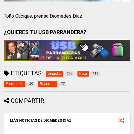
Toño Cacique, prensa Diomedes Díaz
¿QUIERES TU USB PARRANDERA?
ETIQUETAS:
Dinastía
Nota
278
441
Promoción
Reportaje
20
77
COMPARTIR:
MÁS NOTICIAS DE DIOMEDES DÍAZ