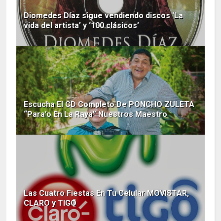
Diomedes Díaz sigue vendiendo discos ‘La
vida del artista’ y ‘100 clásicos’
Escucha El CD Completo De PONCHO ZULETA
“Para’o En La Raya” Nuestros Maestro
Las Cuatro Fiestas En Tu Celular MOVISTAR,
CLARO y TIGO