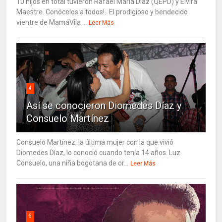
10 hijos en total tuvieron Rafael María Díaz (QEPD) y Elvira
Maestre. Conócelos a todos!. El prodigioso y bendecido
vientre de MamáVila ...
Leer Más
4
Así se conocieron Diomedes Díaz y
Consuelo Martínez
Consuelo Martínez, la última mujer con la que vivió
Diomedes Díaz, lo conoció cuando tenía 14 años. Luz
Consuelo, una niña bogotana de or...
Leer Más
5