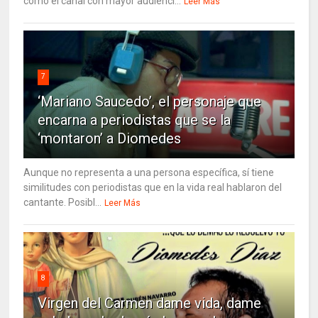
como el canal con mayor audienci...
Leer Más
7
‘Mariano Saucedo’, el personaje que
encarna a periodistas que se la
‘montaron’ a Diomedes
Aunque no representa a una persona específica, sí tiene
similitudes con periodistas que en la vida real hablaron del
cantante. Posibl...
Leer Más
8
Virgen del Carmen dame vida, dame