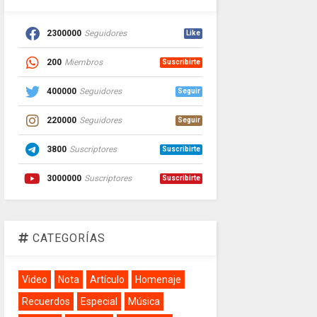
2300000
Seguidores
Like
200
Miembros
Suscribirte
400000
Seguidores
Seguir
220000
Seguidores
Seguir
3800
Suscriptores
Suscribirte
3000000
Suscriptores
Suscribirte
CATEGORÍAS
Video
Nota
Artículo
Homenaje
Recuerdos
Especial
Música