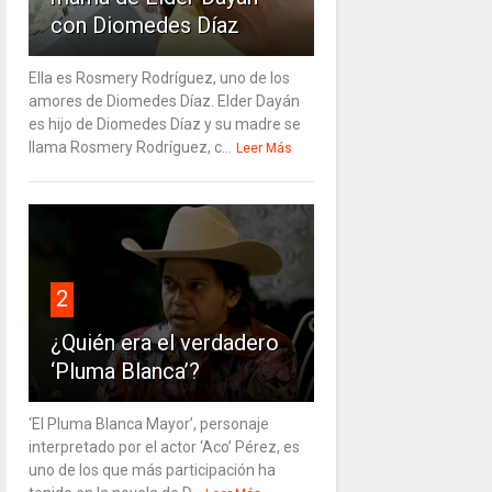
con Diomedes Díaz
Ella es Rosmery Rodríguez, uno de los
amores de Diomedes Díaz. Elder Dayán
es hijo de Diomedes Díaz y su madre se
llama Rosmery Rodríguez, c...
Leer Más
2
¿Quién era el verdadero
‘Pluma Blanca’?
‘El Pluma Blanca Mayor’, personaje
interpretado por el actor ‘Aco’ Pérez, es
uno de los que más participación ha