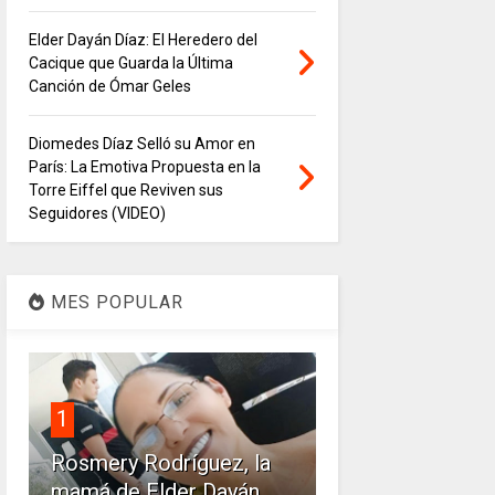
Elder Dayán Díaz: El Heredero del
Cacique que Guarda la Última
Canción de Ómar Geles
Diomedes Díaz Selló su Amor en
París: La Emotiva Propuesta en la
Torre Eiffel que Reviven sus
Seguidores (VIDEO)
MES POPULAR
1
Rosmery Rodríguez, la
mamá de Elder Dayán