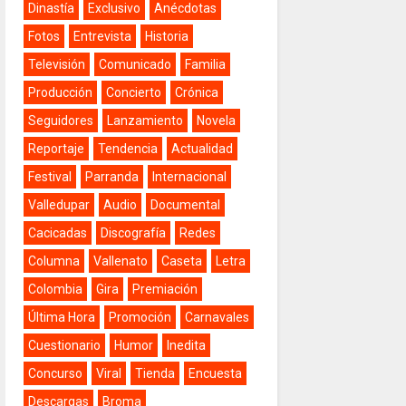
Dinastía
Exclusivo
Anécdotas
Fotos
Entrevista
Historia
Televisión
Comunicado
Familia
Producción
Concierto
Crónica
Seguidores
Lanzamiento
Novela
Reportaje
Tendencia
Actualidad
Festival
Parranda
Internacional
Valledupar
Audio
Documental
Cacicadas
Discografía
Redes
Columna
Vallenato
Caseta
Letra
Colombia
Gira
Premiación
Última Hora
Promoción
Carnavales
Cuestionario
Humor
Inedita
Concurso
Viral
Tienda
Encuesta
Descargas
Broma