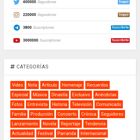
400000
Seguidores
Seguir
220000
Seguidores
Seguir
3800
Suscriptores
Suscribirte
3000000
Suscriptores
Suscribirte
CATEGORÍAS
Video
Nota
Artículo
Homenaje
Recuerdos
Especial
Música
Dinastía
Exclusivo
Anécdotas
Fotos
Entrevista
Historia
Televisión
Comunicado
Familia
Producción
Concierto
Crónica
Seguidores
Lanzamiento
Novela
Reportaje
Tendencia
Actualidad
Festival
Parranda
Internacional