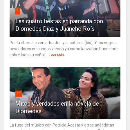
9
Las cuatro fiestas en parranda con
Diomedes Díaz y Juancho Roís
Por la ribera se ven arbustos y cocoteros (bis). Y los negros
pescadores en canoas vienen ya como lanzaban hundiendo
sobre lodo su cañal....
Leer Más
10
Mitos y verdades en la novela de
Diomedes
La fuga del músico con Patricia Acosta y otras anécdotas