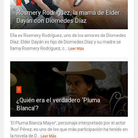
1
Rosmery Rodríguez, la mamá de Elder
Dayán con Diomedes Díaz
Ella es Rosmery Rodríguez, uno de los amores de Diomedes
Díaz. Elder Dayán es hijo de Diomedes Díaz y su madre se
llama Rosmery Rodríguez, c...
Leer Más
2
¿Quién era el verdadero ‘Pluma
Blanca’?
‘El Pluma Blanca Mayor’, personaje interpretado por el actor
‘Aco’ Pérez, es uno de los que más participación ha tenido en
la novela de D...
Leer Más