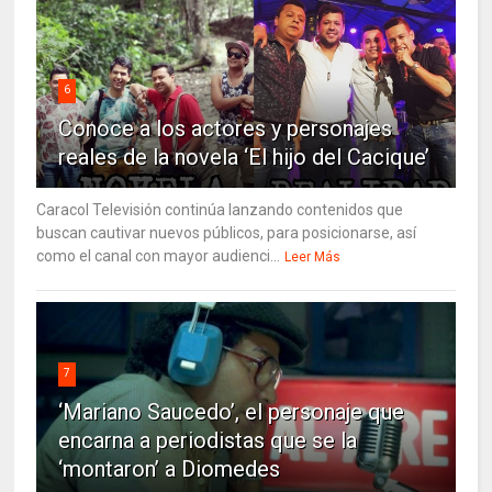
6
Conoce a los actores y personajes
reales de la novela ‘El hijo del Cacique’
Caracol Televisión continúa lanzando contenidos que
buscan cautivar nuevos públicos, para posicionarse, así
como el canal con mayor audienci...
Leer Más
7
‘Mariano Saucedo’, el personaje que
encarna a periodistas que se la
‘montaron’ a Diomedes