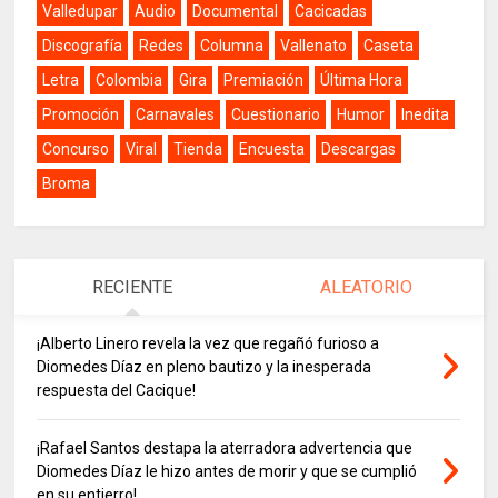
Valledupar
Audio
Documental
Cacicadas
Discografía
Redes
Columna
Vallenato
Caseta
Letra
Colombia
Gira
Premiación
Última Hora
Promoción
Carnavales
Cuestionario
Humor
Inedita
Concurso
Viral
Tienda
Encuesta
Descargas
Broma
RECIENTE
ALEATORIO
¡Alberto Linero revela la vez que regañó furioso a
Diomedes Díaz en pleno bautizo y la inesperada
respuesta del Cacique!
¡Rafael Santos destapa la aterradora advertencia que
Diomedes Díaz le hizo antes de morir y que se cumplió
en su entierro!