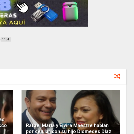
1134
as
sco
Rafael María y Elvira Maestre hablan
por celular con su hijo Diomedes Díaz