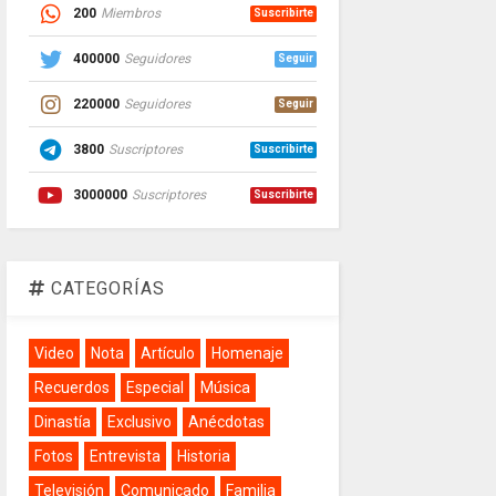
200
Miembros
Suscribirte
400000
Seguidores
Seguir
220000
Seguidores
Seguir
3800
Suscriptores
Suscribirte
3000000
Suscriptores
Suscribirte
CATEGORÍAS
Video
Nota
Artículo
Homenaje
Recuerdos
Especial
Música
Dinastía
Exclusivo
Anécdotas
Fotos
Entrevista
Historia
Televisión
Comunicado
Familia