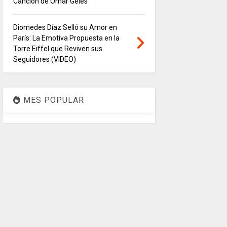
Canción de Ómar Geles
Diomedes Díaz Selló su Amor en
París: La Emotiva Propuesta en la
Torre Eiffel que Reviven sus
Seguidores (VIDEO)
MES POPULAR