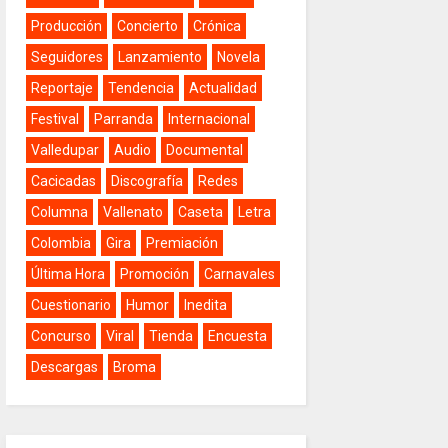
Producción
Concierto
Crónica
Seguidores
Lanzamiento
Novela
Reportaje
Tendencia
Actualidad
Festival
Parranda
Internacional
Valledupar
Audio
Documental
Cacicadas
Discografía
Redes
Columna
Vallenato
Caseta
Letra
Colombia
Gira
Premiación
Última Hora
Promoción
Carnavales
Cuestionario
Humor
Inedita
Concurso
Viral
Tienda
Encuesta
Descargas
Broma