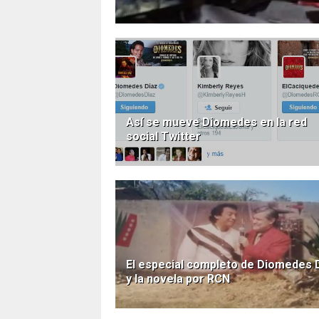
Así se mueve Diomedes en la red
social Twitter
El especial completo de Diomedes 
y la novela por RCN