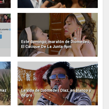
Este domingo, maratón de Diomedes,
El Cacique De La Junta 9pm
Díaz
La vida de Diomedes Díaz, en blanco y
negro