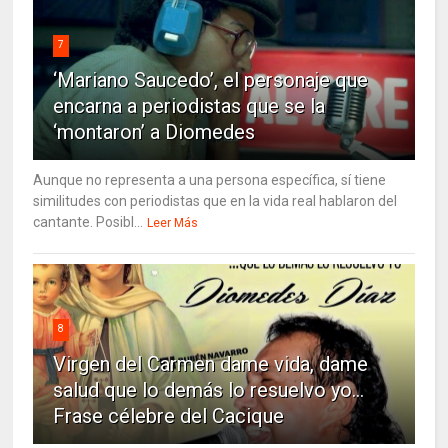
7
‘Mariano Saucedo’, el personaje que
encarna a periodistas que se la
‘montaron’ a Diomedes
Aunque no representa a una persona específica, sí tiene
similitudes con periodistas que en la vida real hablaron del
cantante. Posibl...
Leer Más
8
Virgen del Carmen dame vida, dame
salud que lo demás lo resuelvo yo…
Frase célebre del Cacique