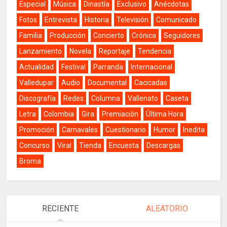
Especial
Música
Dinastía
Exclusivo
Anécdotas
Fotos
Entrevista
Historia
Televisión
Comunicado
Familia
Producción
Concierto
Crónica
Seguidores
Lanzamiento
Novela
Reportaje
Tendencia
Actualidad
Festival
Parranda
Internacional
Valledupar
Audio
Documental
Cacicadas
Discografía
Redes
Columna
Vallenato
Caseta
Letra
Colombia
Gira
Premiación
Última Hora
Promoción
Carnavales
Cuestionario
Humor
Inedita
Concurso
Viral
Tienda
Encuesta
Descargas
Broma
RECIENTE
ALEATORIO