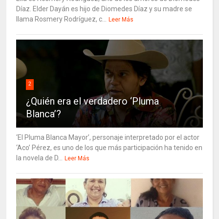
Díaz. Elder Dayán es hijo de Diomedes Díaz y su madre se
llama Rosmery Rodríguez, c...
Leer Más
2
¿Quién era el verdadero ‘Pluma
Blanca’?
‘El Pluma Blanca Mayor’, personaje interpretado por el actor
‘Aco’ Pérez, es uno de los que más participación ha tenido en
la novela de D...
Leer Más