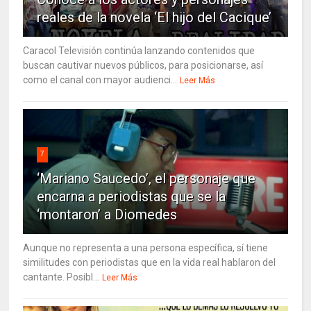
reales de la novela ‘El hijo del Cacique’
Caracol Televisión continúa lanzando contenidos que
buscan cautivar nuevos públicos, para posicionarse, así
como el canal con mayor audienci...
Leer Más
7
‘Mariano Saucedo’, el personaje que
encarna a periodistas que se la
‘montaron’ a Diomedes
Aunque no representa a una persona específica, sí tiene
similitudes con periodistas que en la vida real hablaron del
cantante. Posibl...
Leer Más