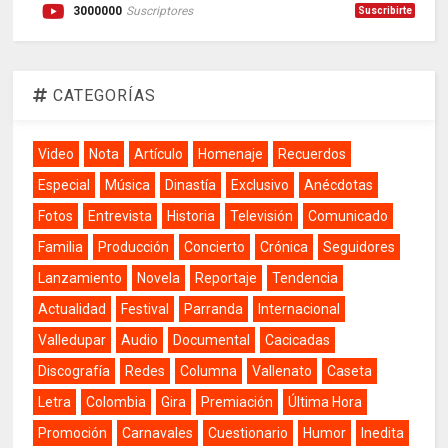
3000000
Suscriptores
Suscribirte
CATEGORÍAS
Video
Nota
Artículo
Homenaje
Recuerdos
Especial
Música
Dinastía
Exclusivo
Anécdotas
Fotos
Entrevista
Historia
Televisión
Comunicado
Familia
Producción
Concierto
Crónica
Seguidores
Lanzamiento
Novela
Reportaje
Tendencia
Actualidad
Festival
Parranda
Internacional
Valledupar
Audio
Documental
Cacicadas
Discografía
Redes
Columna
Vallenato
Caseta
Letra
Colombia
Gira
Premiación
Última Hora
Promoción
Carnavales
Cuestionario
Humor
Inedita