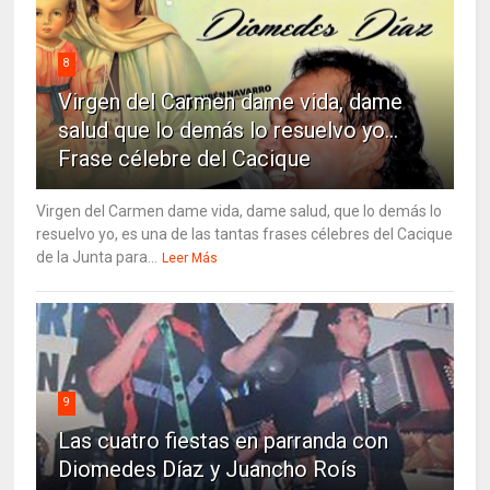
8
Virgen del Carmen dame vida, dame
salud que lo demás lo resuelvo yo…
Frase célebre del Cacique
Virgen del Carmen dame vida, dame salud, que lo demás lo
resuelvo yo, es una de las tantas frases célebres del Cacique
de la Junta para...
Leer Más
9
Las cuatro fiestas en parranda con
Diomedes Díaz y Juancho Roís