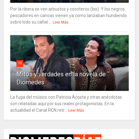
Por la ribera se ven arbustos y cocoteros (bis). Y los negros
pescadores en canoas vienen ya como lanzaban hundiendo
sobre lodo su cañal....
Leer Más
10
Mitos y verdades en la novela de
Diomedes
La fuga del músico con Patricia Acosta y otras anécdotas
son relatadas aquí por sus reales protagonistas. En la
actualidad el Canal RCN retr...
Leer Más