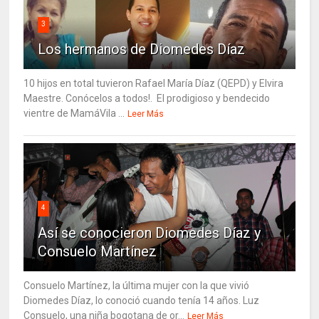
3
Los hermanos de Diomedes Díaz
10 hijos en total tuvieron Rafael María Díaz (QEPD) y Elvira
Maestre. Conócelos a todos!. El prodigioso y bendecido
vientre de MamáVila ...
Leer Más
4
Así se conocieron Diomedes Díaz y
Consuelo Martínez
Consuelo Martínez, la última mujer con la que vivió
Diomedes Díaz, lo conoció cuando tenía 14 años. Luz
Consuelo, una niña bogotana de or...
Leer Más