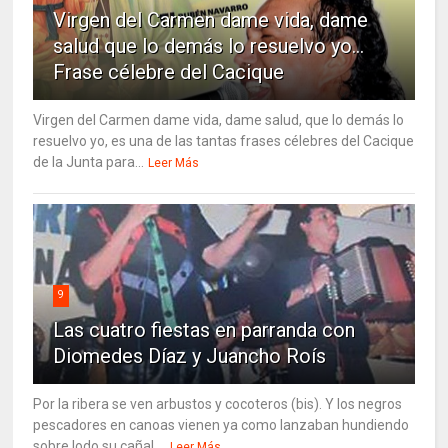
Virgen del Carmen dame vida, dame
salud que lo demás lo resuelvo yo…
Frase célebre del Cacique
Virgen del Carmen dame vida, dame salud, que lo demás lo
resuelvo yo, es una de las tantas frases célebres del Cacique
de la Junta para...
Leer Más
9
Las cuatro fiestas en parranda con
Diomedes Díaz y Juancho Roís
Por la ribera se ven arbustos y cocoteros (bis). Y los negros
pescadores en canoas vienen ya como lanzaban hundiendo
sobre lodo su cañal....
Leer Más