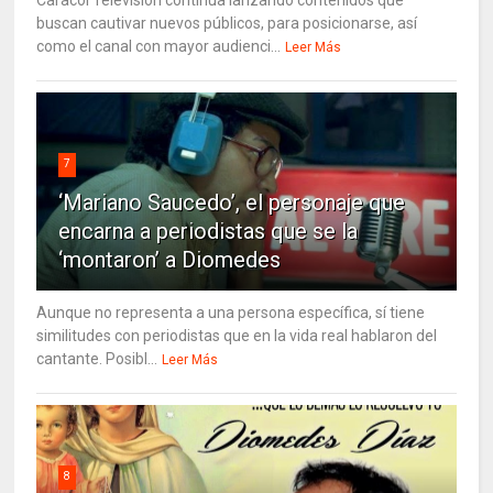
buscan cautivar nuevos públicos, para posicionarse, así
como el canal con mayor audienci...
Leer Más
7
‘Mariano Saucedo’, el personaje que
encarna a periodistas que se la
‘montaron’ a Diomedes
Aunque no representa a una persona específica, sí tiene
similitudes con periodistas que en la vida real hablaron del
cantante. Posibl...
Leer Más
8