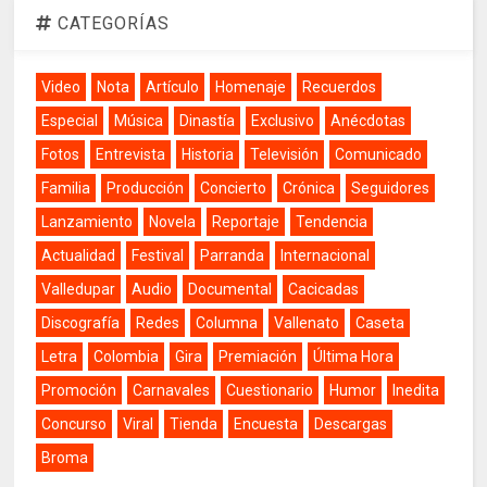
CATEGORÍAS
Video
Nota
Artículo
Homenaje
Recuerdos
Especial
Música
Dinastía
Exclusivo
Anécdotas
Fotos
Entrevista
Historia
Televisión
Comunicado
Familia
Producción
Concierto
Crónica
Seguidores
Lanzamiento
Novela
Reportaje
Tendencia
Actualidad
Festival
Parranda
Internacional
Valledupar
Audio
Documental
Cacicadas
Discografía
Redes
Columna
Vallenato
Caseta
Letra
Colombia
Gira
Premiación
Última Hora
Promoción
Carnavales
Cuestionario
Humor
Inedita
Concurso
Viral
Tienda
Encuesta
Descargas
Broma