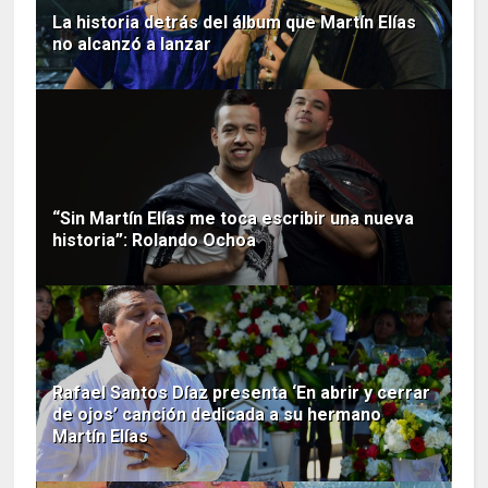
La historia detrás del álbum que Martín Elías
no alcanzó a lanzar
“Sin Martín Elías me toca escribir una nueva
historia”: Rolando Ochoa
Rafael Santos Díaz presenta ‘En abrir y cerrar
de ojos’ canción dedicada a su hermano
Martín Elías