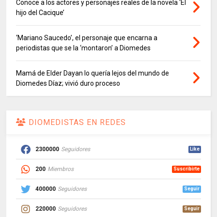
Conoce a los actores y personajes reales de la novela ‘El
hijo del Cacique’
‘Mariano Saucedo’, el personaje que encarna a
periodistas que se la ‘montaron’ a Diomedes
Mamá de Elder Dayan lo quería lejos del mundo de
Diomedes Díaz; vivió duro proceso
DIOMEDISTAS EN REDES
2300000
Seguidores
Like
200
Miembros
Suscribirte
400000
Seguidores
Seguir
220000
Seguidores
Seguir