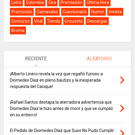
Letra
Colombia
Gira
Premiación
Última Hora
Promoción
Carnavales
Cuestionario
Humor
Inedita
Concurso
Viral
Tienda
Encuesta
Descargas
Broma
RECIENTE
ALEATORIO
¡Alberto Linero revela la vez que regañó furioso a
Diomedes Díaz en pleno bautizo y la inesperada
respuesta del Cacique!
¡Rafael Santos destapa la aterradora advertencia que
Diomedes Díaz le hizo antes de morir y que se cumplió
en su entierro!
El Pedido de Diomedes Díaz que Suso No Pudo Cumplir: