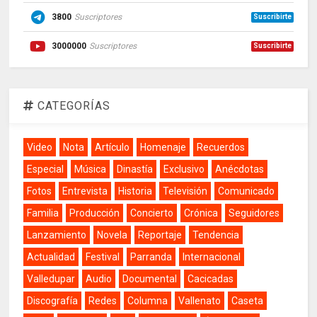
3800
Suscriptores
Suscribirte
3000000
Suscriptores
Suscribirte
CATEGORÍAS
Video
Nota
Artículo
Homenaje
Recuerdos
Especial
Música
Dinastía
Exclusivo
Anécdotas
Fotos
Entrevista
Historia
Televisión
Comunicado
Familia
Producción
Concierto
Crónica
Seguidores
Lanzamiento
Novela
Reportaje
Tendencia
Actualidad
Festival
Parranda
Internacional
Valledupar
Audio
Documental
Cacicadas
Discografía
Redes
Columna
Vallenato
Caseta