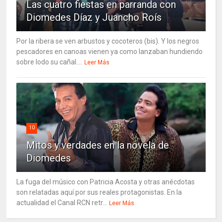
Las cuatro fiestas en parranda con
Diomedes Díaz y Juancho Roís
Por la ribera se ven arbustos y cocoteros (bis). Y los negros
pescadores en canoas vienen ya como lanzaban hundiendo
sobre lodo su cañal....
Leer Más
10
Mitos y verdades en la novela de
Diomedes
La fuga del músico con Patricia Acosta y otras anécdotas
son relatadas aquí por sus reales protagonistas. En la
actualidad el Canal RCN retr...
Leer Más