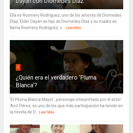
Dayán con Diomedes Díaz
Ella es Rosmery Rodríguez, uno de los amores de Diomedes
Díaz. Elder Dayán es hijo de Diomedes Díaz y su madre se
llama Rosmery Rodríguez, c...
Leer Más
2
¿Quién era el verdadero ‘Pluma
Blanca’?
‘El Pluma Blanca Mayor’, personaje interpretado por el actor
‘Aco’ Pérez, es uno de los que más participación ha tenido en
la novela de D...
Leer Más