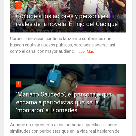
6
Conoce a los actores y personajes
reales de la novela ‘El hijo del Cacique’
Caracol Televisión continúa lanzando contenidos que
buscan cautivar nuevos públicos, para posicionarse, así
como el canal con mayor audienci...
Leer Más
7
‘Mariano Saucedo’, el personaje que
encarna a periodistas que se la
‘montaron’ a Diomedes
Aunque no representa a una persona específica, sí tiene
similitudes con periodistas que en la vida real hablaron del