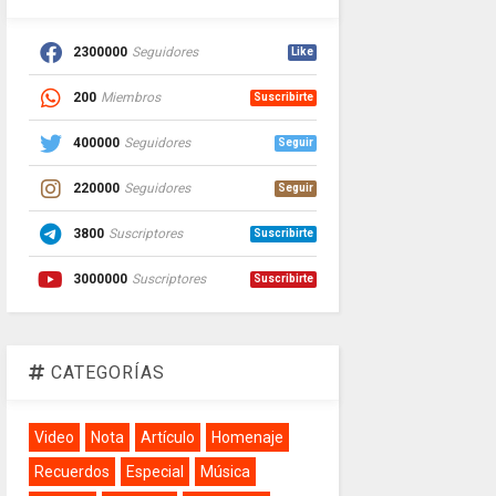
2300000
Seguidores
Like
200
Miembros
Suscribirte
400000
Seguidores
Seguir
220000
Seguidores
Seguir
3800
Suscriptores
Suscribirte
3000000
Suscriptores
Suscribirte
CATEGORÍAS
Video
Nota
Artículo
Homenaje
Recuerdos
Especial
Música