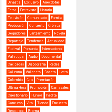
Dinastía
Exclusivo
Anécdotas
Fotos
Entrevista
Historia
Televisión
Comunicado
Familia
Producción
Concierto
Crónica
Seguidores
Lanzamiento
Novela
Reportaje
Tendencia
Actualidad
Festival
Parranda
Internacional
Valledupar
Audio
Documental
Cacicadas
Discografía
Redes
Columna
Vallenato
Caseta
Letra
Colombia
Gira
Premiación
Última Hora
Promoción
Carnavales
Cuestionario
Humor
Inedita
Concurso
Viral
Tienda
Encuesta
Descargas
Broma