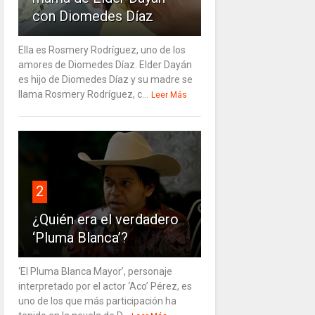
con Diomedes Díaz
Ella es Rosmery Rodríguez, uno de los
amores de Diomedes Díaz. Elder Dayán
es hijo de Diomedes Díaz y su madre se
llama Rosmery Rodríguez, c...
Leer Más
2
¿Quién era el verdadero
‘Pluma Blanca’?
‘El Pluma Blanca Mayor’, personaje
interpretado por el actor ‘Aco’ Pérez, es
uno de los que más participación ha