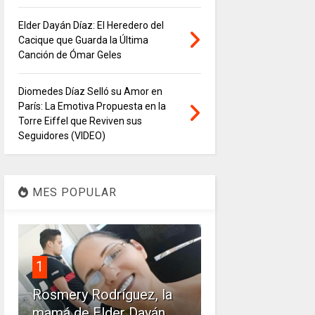
Elder Dayán Díaz: El Heredero del
Cacique que Guarda la Última
Canción de Ómar Geles
Diomedes Díaz Selló su Amor en
París: La Emotiva Propuesta en la
Torre Eiffel que Reviven sus
Seguidores (VIDEO)
MES POPULAR
1
Rosmery Rodríguez, la
mamá de Elder Dayán