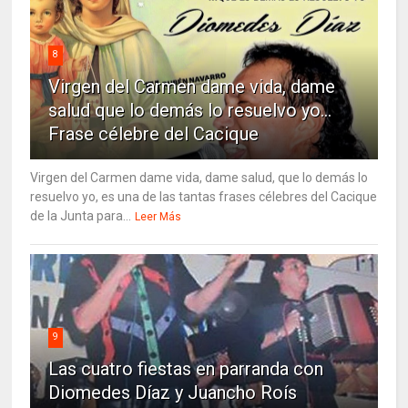
8
Virgen del Carmen dame vida, dame
salud que lo demás lo resuelvo yo…
Frase célebre del Cacique
Virgen del Carmen dame vida, dame salud, que lo demás lo
resuelvo yo, es una de las tantas frases célebres del Cacique
de la Junta para...
Leer Más
9
Las cuatro fiestas en parranda con
Diomedes Díaz y Juancho Roís