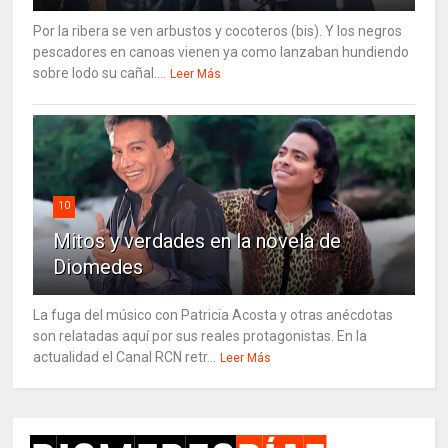
Por la ribera se ven arbustos y cocoteros (bis). Y los negros
pescadores en canoas vienen ya como lanzaban hundiendo
sobre lodo su cañal....
Leer Más
10
Mitos y verdades en la novela de
Diomedes
La fuga del músico con Patricia Acosta y otras anécdotas
son relatadas aquí por sus reales protagonistas. En la
actualidad el Canal RCN retr...
Leer Más