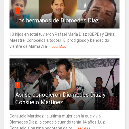
3
Los hermanos de Diomedes Díaz
10 hijos en total tuvieron Rafael María Díaz (QEPD) y Elvira
Maestre. Conócelos a todos!. El prodigioso y bendecido
vientre de MamáVila ...
Leer Más
4
Así se conocieron Diomedes Díaz y
Consuelo Martínez
Consuelo Martínez, la última mujer con la que vivió
Diomedes Díaz, lo conoció cuando tenía 14 años. Luz
Consuelo, una niña bogotana de or...
Leer Más