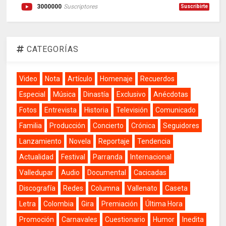
3000000
Suscriptores
Suscribirte
CATEGORÍAS
Video
Nota
Artículo
Homenaje
Recuerdos
Especial
Música
Dinastía
Exclusivo
Anécdotas
Fotos
Entrevista
Historia
Televisión
Comunicado
Familia
Producción
Concierto
Crónica
Seguidores
Lanzamiento
Novela
Reportaje
Tendencia
Actualidad
Festival
Parranda
Internacional
Valledupar
Audio
Documental
Cacicadas
Discografía
Redes
Columna
Vallenato
Caseta
Letra
Colombia
Gira
Premiación
Última Hora
Promoción
Carnavales
Cuestionario
Humor
Inedita