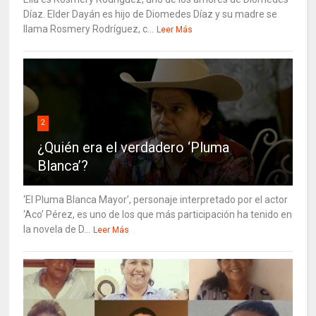
Díaz. Elder Dayán es hijo de Diomedes Díaz y su madre se
llama Rosmery Rodríguez, c...
Leer Más
2
¿Quién era el verdadero ‘Pluma
Blanca’?
‘El Pluma Blanca Mayor’, personaje interpretado por el actor
‘Aco’ Pérez, es uno de los que más participación ha tenido en
la novela de D...
Leer Más