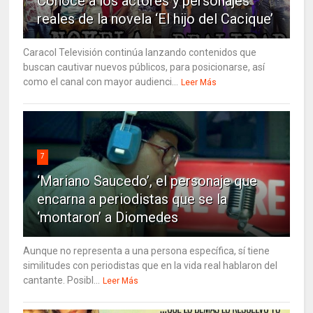
Conoce a los actores y personajes
reales de la novela ‘El hijo del Cacique’
Caracol Televisión continúa lanzando contenidos que
buscan cautivar nuevos públicos, para posicionarse, así
como el canal con mayor audienci...
Leer Más
7
‘Mariano Saucedo’, el personaje que
encarna a periodistas que se la
‘montaron’ a Diomedes
Aunque no representa a una persona específica, sí tiene
similitudes con periodistas que en la vida real hablaron del
cantante. Posibl...
Leer Más