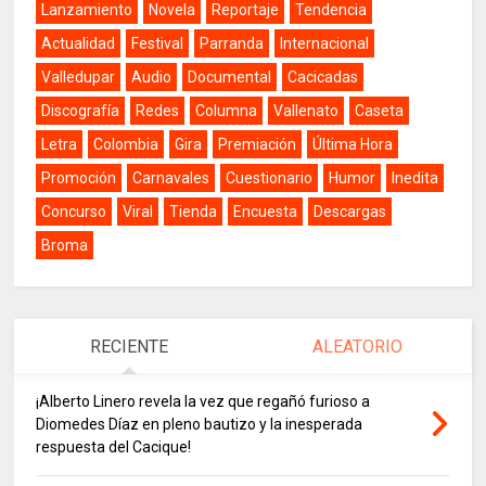
Lanzamiento
Novela
Reportaje
Tendencia
Actualidad
Festival
Parranda
Internacional
Valledupar
Audio
Documental
Cacicadas
Discografía
Redes
Columna
Vallenato
Caseta
Letra
Colombia
Gira
Premiación
Última Hora
Promoción
Carnavales
Cuestionario
Humor
Inedita
Concurso
Viral
Tienda
Encuesta
Descargas
Broma
RECIENTE
ALEATORIO
¡Alberto Linero revela la vez que regañó furioso a
Diomedes Díaz en pleno bautizo y la inesperada
respuesta del Cacique!