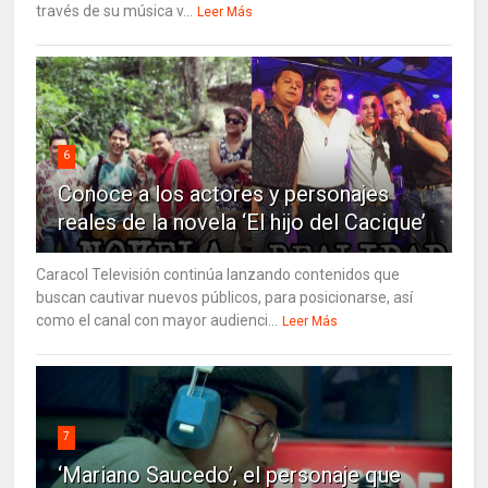
través de su música v...
Leer Más
6
Conoce a los actores y personajes
reales de la novela ‘El hijo del Cacique’
Caracol Televisión continúa lanzando contenidos que
buscan cautivar nuevos públicos, para posicionarse, así
como el canal con mayor audienci...
Leer Más
7
‘Mariano Saucedo’, el personaje que