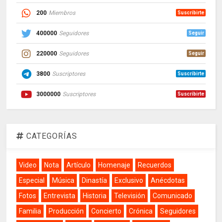
200
Miembros
Suscribirte
400000
Seguidores
Seguir
220000
Seguidores
Seguir
3800
Suscriptores
Suscribirte
3000000
Suscriptores
Suscribirte
CATEGORÍAS
Video
Nota
Artículo
Homenaje
Recuerdos
Especial
Música
Dinastía
Exclusivo
Anécdotas
Fotos
Entrevista
Historia
Televisión
Comunicado
Familia
Producción
Concierto
Crónica
Seguidores