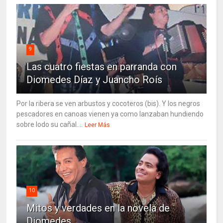
9
Las cuatro fiestas en parranda con
Diomedes Díaz y Juancho Roís
Por la ribera se ven arbustos y cocoteros (bis). Y los negros
pescadores en canoas vienen ya como lanzaban hundiendo
sobre lodo su cañal....
Leer Más
10
Mitos y verdades en la novela de
Diomedes