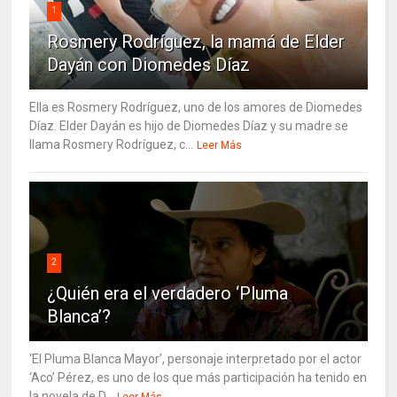
1
Rosmery Rodríguez, la mamá de Elder
Dayán con Diomedes Díaz
Ella es Rosmery Rodríguez, uno de los amores de Diomedes
Díaz. Elder Dayán es hijo de Diomedes Díaz y su madre se
llama Rosmery Rodríguez, c...
Leer Más
2
¿Quién era el verdadero ‘Pluma
Blanca’?
‘El Pluma Blanca Mayor’, personaje interpretado por el actor
‘Aco’ Pérez, es uno de los que más participación ha tenido en
la novela de D...
Leer Más