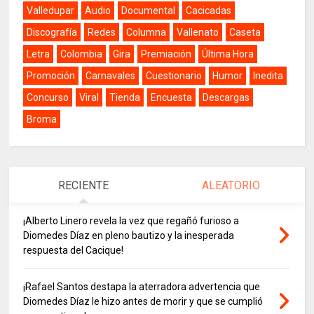
Valledupar
Audio
Documental
Cacicadas
Discografía
Redes
Columna
Vallenato
Caseta
Letra
Colombia
Gira
Premiación
Última Hora
Promoción
Carnavales
Cuestionario
Humor
Inedita
Concurso
Viral
Tienda
Encuesta
Descargas
Broma
RECIENTE
ALEATORIO
¡Alberto Linero revela la vez que regañó furioso a
Diomedes Díaz en pleno bautizo y la inesperada
respuesta del Cacique!
¡Rafael Santos destapa la aterradora advertencia que
Diomedes Díaz le hizo antes de morir y que se cumplió