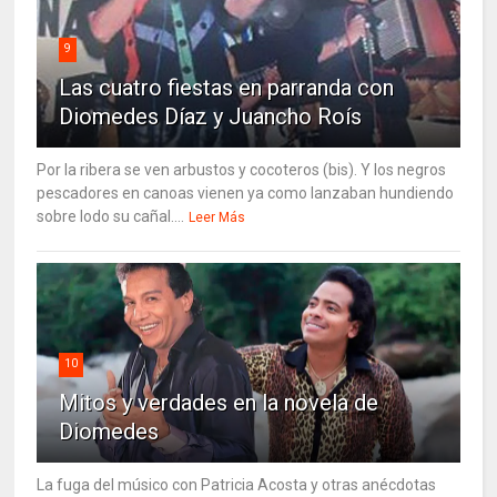
9
Las cuatro fiestas en parranda con
Diomedes Díaz y Juancho Roís
Por la ribera se ven arbustos y cocoteros (bis). Y los negros
pescadores en canoas vienen ya como lanzaban hundiendo
sobre lodo su cañal....
Leer Más
10
Mitos y verdades en la novela de
Diomedes
La fuga del músico con Patricia Acosta y otras anécdotas