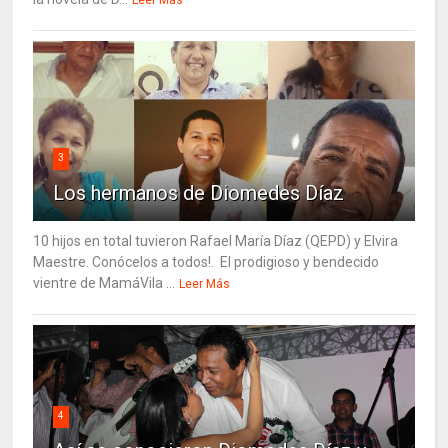
3
Los hermanos de Diomedes Díaz
10 hijos en total tuvieron Rafael María Díaz (QEPD) y Elvira
Maestre. Conócelos a todos!. El prodigioso y bendecido
vientre de MamáVila ...
Leer Más
4