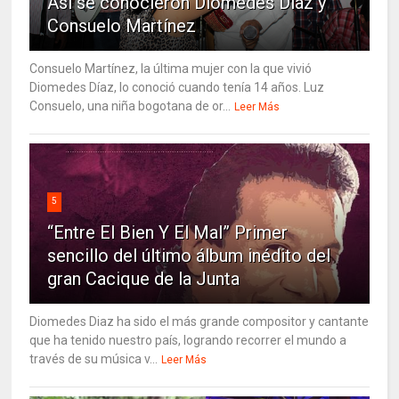
Así se conocieron Diomedes Díaz y
Consuelo Martínez
Consuelo Martínez, la última mujer con la que vivió
Diomedes Díaz, lo conoció cuando tenía 14 años. Luz
Consuelo, una niña bogotana de or...
Leer Más
5
“Entre El Bien Y El Mal” Primer
sencillo del último álbum inédito del
gran Cacique de la Junta
Diomedes Diaz ha sido el más grande compositor y cantante
que ha tenido nuestro país, logrando recorrer el mundo a
través de su música v...
Leer Más