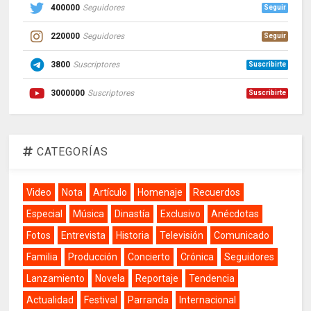
400000
Seguidores
Seguir
220000
Seguidores
Seguir
3800
Suscriptores
Suscribirte
3000000
Suscriptores
Suscribirte
CATEGORÍAS
Video
Nota
Artículo
Homenaje
Recuerdos
Especial
Música
Dinastía
Exclusivo
Anécdotas
Fotos
Entrevista
Historia
Televisión
Comunicado
Familia
Producción
Concierto
Crónica
Seguidores
Lanzamiento
Novela
Reportaje
Tendencia
Actualidad
Festival
Parranda
Internacional