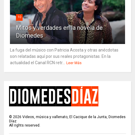
10
Mitos y verdades en la novela de
Diomedes
La fuga del músico con Patricia Acosta y otras anécdotas
son relatadas aquí por sus reales protagonistas. En la
actualidad el Canal RCN retr...
Leer Más
©
2026
Videos, música y vallenato, El Cacique de la Junta, Diomedes
Díaz
All rights reserved.