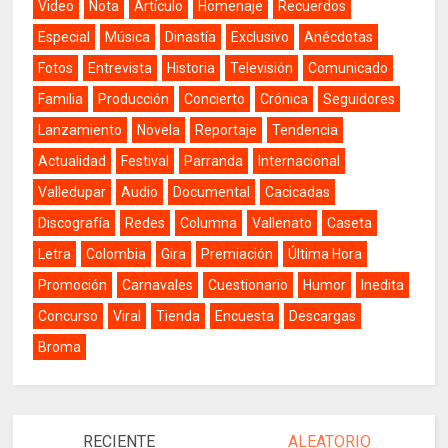
Video
Nota
Artículo
Homenaje
Recuerdos
Especial
Música
Dinastía
Exclusivo
Anécdotas
Fotos
Entrevista
Historia
Televisión
Comunicado
Familia
Producción
Concierto
Crónica
Seguidores
Lanzamiento
Novela
Reportaje
Tendencia
Actualidad
Festival
Parranda
Internacional
Valledupar
Audio
Documental
Cacicadas
Discografía
Redes
Columna
Vallenato
Caseta
Letra
Colombia
Gira
Premiación
Última Hora
Promoción
Carnavales
Cuestionario
Humor
Inedita
Concurso
Viral
Tienda
Encuesta
Descargas
Broma
RECIENTE
ALEATORIO