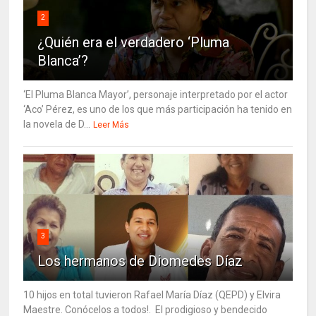
2
¿Quién era el verdadero ‘Pluma
Blanca’?
‘El Pluma Blanca Mayor’, personaje interpretado por el actor
‘Aco’ Pérez, es uno de los que más participación ha tenido en
la novela de D...
Leer Más
3
Los hermanos de Diomedes Díaz
10 hijos en total tuvieron Rafael María Díaz (QEPD) y Elvira
Maestre. Conócelos a todos!. El prodigioso y bendecido