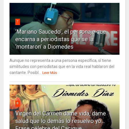
7
‘Mariano Saucedo’, el personaje que
encarna a periodistas que se la
‘montaron’ a Diomedes
Aunque no representa a una persona específica, sí tiene
similitudes con periodistas que en la vida real hablaron del
cantante. Posibl...
Leer Más
8
Virgen del Carmen dame vida, dame
salud que lo demás lo resuelvo yo…
Frase célebre del Cacique