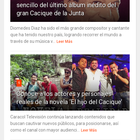
sencillo del último álbum inédito del
gran Cacique de la Junta
Diomedes Diaz ha sido el más grande compositor y cantante
que ha tenido nuestro país, logrando recorrer el mundo a
través de su música v...
Leer Más
6
Conoce a los actores y personajes
reales de la novela ‘El hijo del Cacique’
Caracol Televisión continúa lanzando contenidos que
buscan cautivar nuevos públicos, para posicionarse, así
como el canal con mayor audienci...
Leer Más