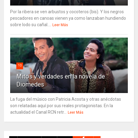
Por la ribera se ven arbustos y cocoteros (bis). Y los negros
pescadores en canoas vienen ya como lanzaban hundiendo
sobre lodo su cañal....
Leer Más
10
Mitos y verdades en la novela de
Diomedes
La fuga del músico con Patricia Acosta y otras anécdotas
son relatadas aquí por sus reales protagonistas. En la
actualidad el Canal RCN retr...
Leer Más