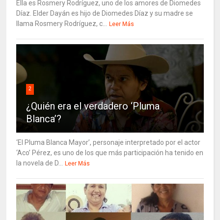
Ella es Rosmery Rodríguez, uno de los amores de Diomedes
Díaz. Elder Dayán es hijo de Diomedes Díaz y su madre se
llama Rosmery Rodríguez, c...
Leer Más
2
¿Quién era el verdadero ‘Pluma
Blanca’?
‘El Pluma Blanca Mayor’, personaje interpretado por el actor
‘Aco’ Pérez, es uno de los que más participación ha tenido en
la novela de D...
Leer Más