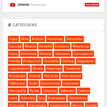
3000000
Suscriptores
Suscribirte
CATEGORÍAS
Video
Nota
Artículo
Homenaje
Recuerdos
Especial
Música
Dinastía
Exclusivo
Anécdotas
Fotos
Entrevista
Historia
Televisión
Comunicado
Familia
Producción
Concierto
Crónica
Seguidores
Lanzamiento
Novela
Reportaje
Tendencia
Actualidad
Festival
Parranda
Internacional
Valledupar
Audio
Documental
Cacicadas
Discografía
Redes
Columna
Vallenato
Caseta
Letra
Colombia
Gira
Premiación
Última Hora
Promoción
Carnavales
Cuestionario
Humor
Inedita