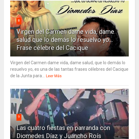
8
Virgen del Carmen dame vida, dame
salud que lo demás lo resuelvo yo…
Frase célebre del Cacique
Virgen del Carmen dame vida, dame salud, que lo demás lo
resuelvo yo, es una de las tantas frases célebres del Cacique
de la Junta para...
Leer Más
9
Las cuatro fiestas en parranda con
Diomedes Díaz y Juancho Roís