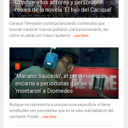
Conoce a los actores y personajes
reales de la novela ‘El hijo del Cacique’
Caracol Televisión continúa lanzando contenidos que
buscan cautivar nuevos públicos, para posicionarse, así
como el canal con mayor audienci...
Leer Más
7
‘Mariano Saucedo’, el personaje que
encarna a periodistas que se la
‘montaron’ a Diomedes
Aunque no representa a una persona específica, sí tiene
similitudes con periodistas que en la vida real hablaron del
cantante. Posibl...
Leer Más