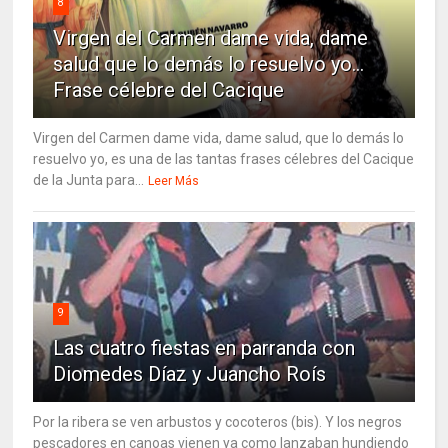
8
Virgen del Carmen dame vida, dame
salud que lo demás lo resuelvo yo…
Frase célebre del Cacique
Virgen del Carmen dame vida, dame salud, que lo demás lo
resuelvo yo, es una de las tantas frases célebres del Cacique
de la Junta para...
Leer Más
9
Las cuatro fiestas en parranda con
Diomedes Díaz y Juancho Roís
Por la ribera se ven arbustos y cocoteros (bis). Y los negros
pescadores en canoas vienen ya como lanzaban hundiendo