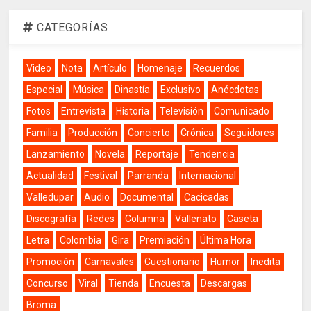
CATEGORÍAS
Video
Nota
Artículo
Homenaje
Recuerdos
Especial
Música
Dinastía
Exclusivo
Anécdotas
Fotos
Entrevista
Historia
Televisión
Comunicado
Familia
Producción
Concierto
Crónica
Seguidores
Lanzamiento
Novela
Reportaje
Tendencia
Actualidad
Festival
Parranda
Internacional
Valledupar
Audio
Documental
Cacicadas
Discografía
Redes
Columna
Vallenato
Caseta
Letra
Colombia
Gira
Premiación
Última Hora
Promoción
Carnavales
Cuestionario
Humor
Inedita
Concurso
Viral
Tienda
Encuesta
Descargas
Broma