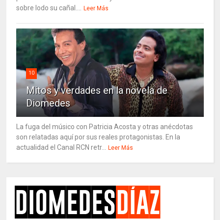
sobre lodo su cañal....
Leer Más
10
Mitos y verdades en la novela de
Diomedes
La fuga del músico con Patricia Acosta y otras anécdotas
son relatadas aquí por sus reales protagonistas. En la
actualidad el Canal RCN retr...
Leer Más