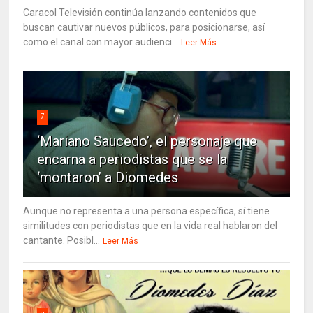
Caracol Televisión continúa lanzando contenidos que
buscan cautivar nuevos públicos, para posicionarse, así
como el canal con mayor audienci...
Leer Más
7
‘Mariano Saucedo’, el personaje que
encarna a periodistas que se la
‘montaron’ a Diomedes
Aunque no representa a una persona específica, sí tiene
similitudes con periodistas que en la vida real hablaron del
cantante. Posibl...
Leer Más