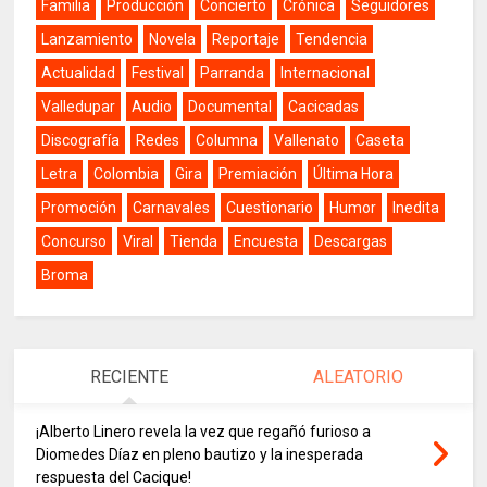
Familia
Producción
Concierto
Crónica
Seguidores
Lanzamiento
Novela
Reportaje
Tendencia
Actualidad
Festival
Parranda
Internacional
Valledupar
Audio
Documental
Cacicadas
Discografía
Redes
Columna
Vallenato
Caseta
Letra
Colombia
Gira
Premiación
Última Hora
Promoción
Carnavales
Cuestionario
Humor
Inedita
Concurso
Viral
Tienda
Encuesta
Descargas
Broma
RECIENTE
ALEATORIO
¡Alberto Linero revela la vez que regañó furioso a
Diomedes Díaz en pleno bautizo y la inesperada
respuesta del Cacique!