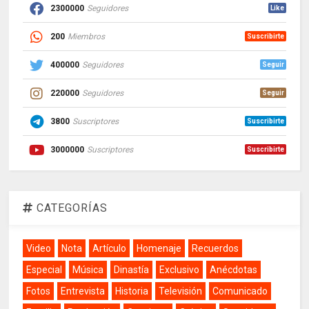
2300000
Seguidores
Like
200
Miembros
Suscribirte
400000
Seguidores
Seguir
220000
Seguidores
Seguir
3800
Suscriptores
Suscribirte
3000000
Suscriptores
Suscribirte
CATEGORÍAS
Video
Nota
Artículo
Homenaje
Recuerdos
Especial
Música
Dinastía
Exclusivo
Anécdotas
Fotos
Entrevista
Historia
Televisión
Comunicado