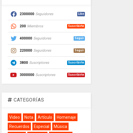
2300000
Seguidores
Like
200
Miembros
Suscribirte
400000
Seguidores
Seguir
220000
Seguidores
Seguir
3800
Suscriptores
Suscribirte
3000000
Suscriptores
Suscribirte
CATEGORÍAS
Video
Nota
Artículo
Homenaje
Recuerdos
Especial
Música