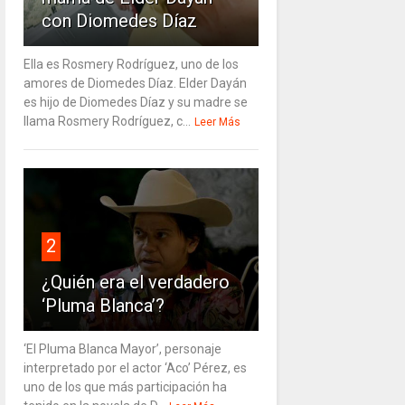
con Diomedes Díaz
Ella es Rosmery Rodríguez, uno de los
amores de Diomedes Díaz. Elder Dayán
es hijo de Diomedes Díaz y su madre se
llama Rosmery Rodríguez, c...
Leer Más
2
¿Quién era el verdadero
‘Pluma Blanca’?
‘El Pluma Blanca Mayor’, personaje
interpretado por el actor ‘Aco’ Pérez, es
uno de los que más participación ha