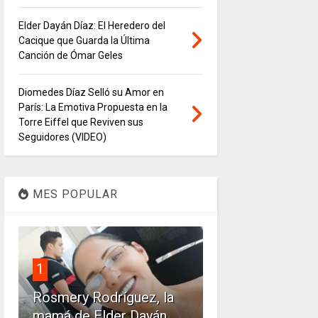
Elder Dayán Díaz: El Heredero del
Cacique que Guarda la Última
Canción de Ómar Geles
Diomedes Díaz Selló su Amor en
París: La Emotiva Propuesta en la
Torre Eiffel que Reviven sus
Seguidores (VIDEO)
MES POPULAR
1
Rosmery Rodríguez, la
mamá de Elder Dayán