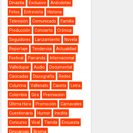
Dinastía
Exclusivo
Anécdotas
Fotos
Entrevista
Historia
Televisión
Comunicado
Familia
Producción
Concierto
Crónica
Seguidores
Lanzamiento
Novela
Reportaje
Tendencia
Actualidad
Festival
Parranda
Internacional
Valledupar
Audio
Documental
Cacicadas
Discografía
Redes
Columna
Vallenato
Caseta
Letra
Colombia
Gira
Premiación
Última Hora
Promoción
Carnavales
Cuestionario
Humor
Inedita
Concurso
Viral
Tienda
Encuesta
Descargas
Broma