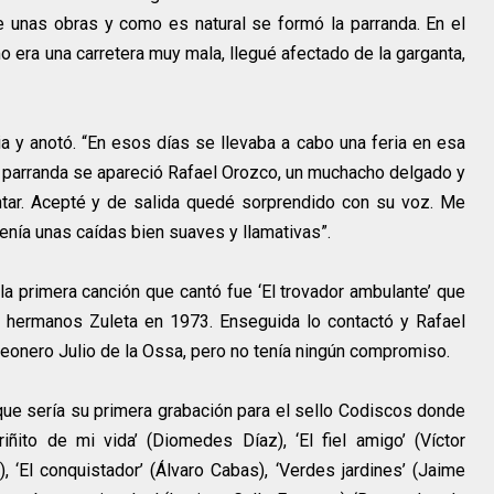
e unas obras y como es natural se formó la parranda. En el
 era una carretera muy mala, llegué afectado de la garganta,
 y anotó. “En esos días se llevaba a cabo una feria en esa
la parranda se apareció Rafael Orozco, un muchacho delgado y
ntar. Acepté y de salida quedé sorprendido con su voz. Me
e tenía unas caídas bien suaves y llamativas”.
a primera canción que cantó fue ‘El trovador ambulante’ que
 hermanos Zuleta en 1973. Enseguida lo contactó y Rafael
onero Julio de la Ossa, pero no tenía ningún compromiso.
e sería su primera grabación para el sello Codiscos donde
iñito de mi vida’ (Diomedes Díaz), ‘El fiel amigo’ (Víctor
), ‘El conquistador’ (Álvaro Cabas), ‘Verdes jardines’ (Jaime