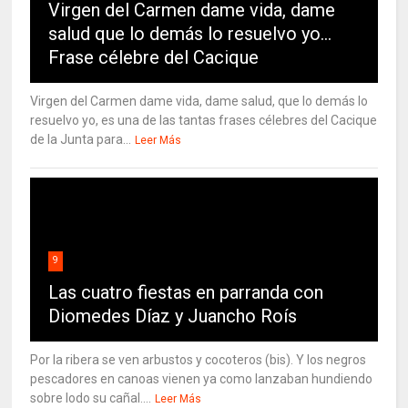
Virgen del Carmen dame vida, dame
salud que lo demás lo resuelvo yo…
Frase célebre del Cacique
Virgen del Carmen dame vida, dame salud, que lo demás lo
resuelvo yo, es una de las tantas frases célebres del Cacique
de la Junta para...
Leer Más
9
Las cuatro fiestas en parranda con
Diomedes Díaz y Juancho Roís
Por la ribera se ven arbustos y cocoteros (bis). Y los negros
pescadores en canoas vienen ya como lanzaban hundiendo
sobre lodo su cañal....
Leer Más