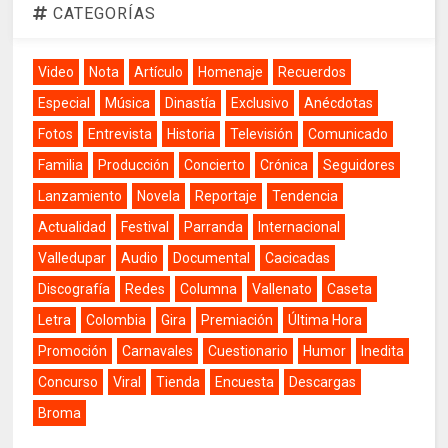
CATEGORÍAS
Video
Nota
Artículo
Homenaje
Recuerdos
Especial
Música
Dinastía
Exclusivo
Anécdotas
Fotos
Entrevista
Historia
Televisión
Comunicado
Familia
Producción
Concierto
Crónica
Seguidores
Lanzamiento
Novela
Reportaje
Tendencia
Actualidad
Festival
Parranda
Internacional
Valledupar
Audio
Documental
Cacicadas
Discografía
Redes
Columna
Vallenato
Caseta
Letra
Colombia
Gira
Premiación
Última Hora
Promoción
Carnavales
Cuestionario
Humor
Inedita
Concurso
Viral
Tienda
Encuesta
Descargas
Broma