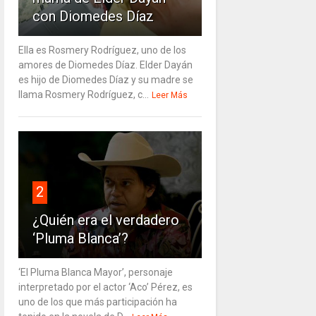
con Diomedes Díaz
Ella es Rosmery Rodríguez, uno de los
amores de Diomedes Díaz. Elder Dayán
es hijo de Diomedes Díaz y su madre se
llama Rosmery Rodríguez, c...
Leer Más
2
¿Quién era el verdadero
‘Pluma Blanca’?
‘El Pluma Blanca Mayor’, personaje
interpretado por el actor ‘Aco’ Pérez, es
uno de los que más participación ha