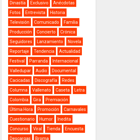
Dinastía
Exclusivo
Anécdotas
Fotos
Entrevista
Historia
Televisión
Comunicado
Familia
Producción
Concierto
Crónica
Seguidores
Lanzamiento
Novela
Reportaje
Tendencia
Actualidad
Festival
Parranda
Internacional
Valledupar
Audio
Documental
Cacicadas
Discografía
Redes
Columna
Vallenato
Caseta
Letra
Colombia
Gira
Premiación
Última Hora
Promoción
Carnavales
Cuestionario
Humor
Inedita
Concurso
Viral
Tienda
Encuesta
Descargas
Broma