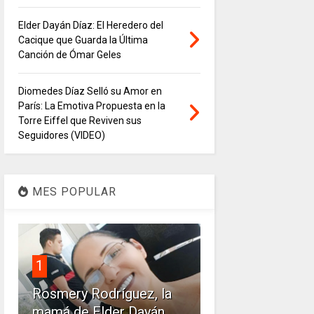
Elder Dayán Díaz: El Heredero del
Cacique que Guarda la Última
Canción de Ómar Geles
Diomedes Díaz Selló su Amor en
París: La Emotiva Propuesta en la
Torre Eiffel que Reviven sus
Seguidores (VIDEO)
MES POPULAR
1
Rosmery Rodríguez, la
mamá de Elder Dayán