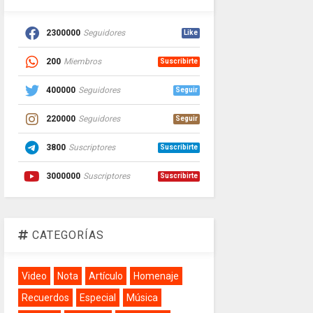
2300000
Seguidores
Like
200
Miembros
Suscribirte
400000
Seguidores
Seguir
220000
Seguidores
Seguir
3800
Suscriptores
Suscribirte
3000000
Suscriptores
Suscribirte
CATEGORÍAS
Video
Nota
Artículo
Homenaje
Recuerdos
Especial
Música