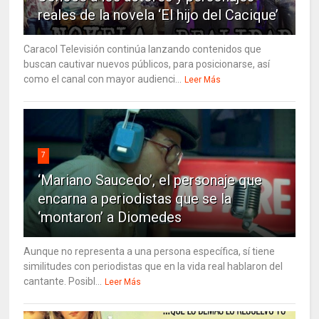
reales de la novela ‘El hijo del Cacique’
Caracol Televisión continúa lanzando contenidos que
buscan cautivar nuevos públicos, para posicionarse, así
como el canal con mayor audienci...
Leer Más
7
‘Mariano Saucedo’, el personaje que
encarna a periodistas que se la
‘montaron’ a Diomedes
Aunque no representa a una persona específica, sí tiene
similitudes con periodistas que en la vida real hablaron del
cantante. Posibl...
Leer Más