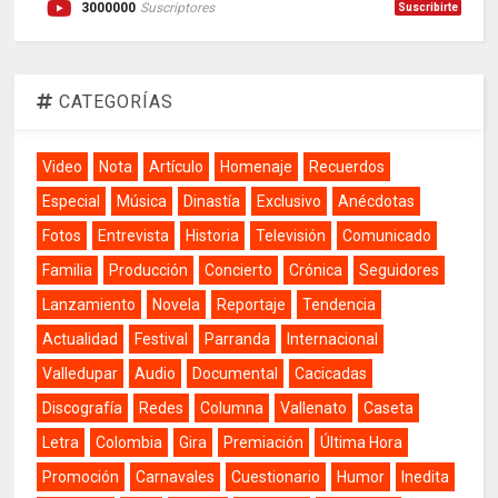
3000000
Suscriptores
Suscribirte
CATEGORÍAS
Video
Nota
Artículo
Homenaje
Recuerdos
Especial
Música
Dinastía
Exclusivo
Anécdotas
Fotos
Entrevista
Historia
Televisión
Comunicado
Familia
Producción
Concierto
Crónica
Seguidores
Lanzamiento
Novela
Reportaje
Tendencia
Actualidad
Festival
Parranda
Internacional
Valledupar
Audio
Documental
Cacicadas
Discografía
Redes
Columna
Vallenato
Caseta
Letra
Colombia
Gira
Premiación
Última Hora
Promoción
Carnavales
Cuestionario
Humor
Inedita