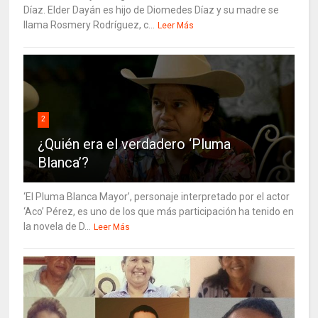
Díaz. Elder Dayán es hijo de Diomedes Díaz y su madre se
llama Rosmery Rodríguez, c...
Leer Más
2
¿Quién era el verdadero ‘Pluma
Blanca’?
‘El Pluma Blanca Mayor’, personaje interpretado por el actor
‘Aco’ Pérez, es uno de los que más participación ha tenido en
la novela de D...
Leer Más