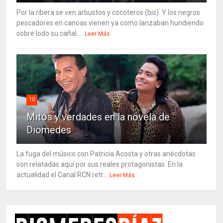
Por la ribera se ven arbustos y cocoteros (bis). Y los negros
pescadores en canoas vienen ya como lanzaban hundiendo
sobre lodo su cañal....
Leer Más
10
Mitos y verdades en la novela de
Diomedes
La fuga del músico con Patricia Acosta y otras anécdotas
son relatadas aquí por sus reales protagonistas. En la
actualidad el Canal RCN retr...
Leer Más