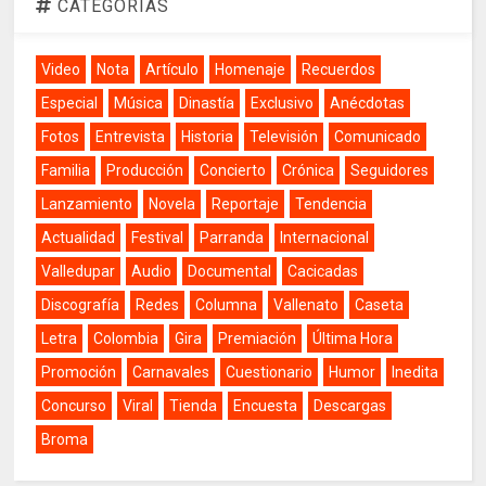
CATEGORÍAS
Video
Nota
Artículo
Homenaje
Recuerdos
Especial
Música
Dinastía
Exclusivo
Anécdotas
Fotos
Entrevista
Historia
Televisión
Comunicado
Familia
Producción
Concierto
Crónica
Seguidores
Lanzamiento
Novela
Reportaje
Tendencia
Actualidad
Festival
Parranda
Internacional
Valledupar
Audio
Documental
Cacicadas
Discografía
Redes
Columna
Vallenato
Caseta
Letra
Colombia
Gira
Premiación
Última Hora
Promoción
Carnavales
Cuestionario
Humor
Inedita
Concurso
Viral
Tienda
Encuesta
Descargas
Broma