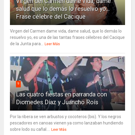
Virgen del Carmen dame vida, dame
salud que lo demás lo resuelvo yo…
Frase célebre del Cacique
Virgen del Carmen dame vida, dame salud, que lo demás lo
resuelvo yo, es una de las tantas frases célebres del Cacique
de la Junta para...
Leer Más
9
Las cuatro fiestas en parranda con
Diomedes Díaz y Juancho Roís
Por la ribera se ven arbustos y cocoteros (bis). Y los negros
pescadores en canoas vienen ya como lanzaban hundiendo
sobre lodo su cañal....
Leer Más