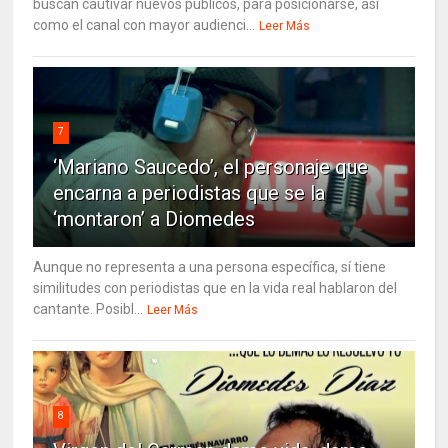
buscan cautivar nuevos públicos, para posicionarse, así
como el canal con mayor audienci...
Leer Más
7
‘Mariano Saucedo’, el personaje que
encarna a periodistas que se la
‘montaron’ a Diomedes
Aunque no representa a una persona específica, sí tiene
similitudes con periodistas que en la vida real hablaron del
cantante. Posibl...
Leer Más
8