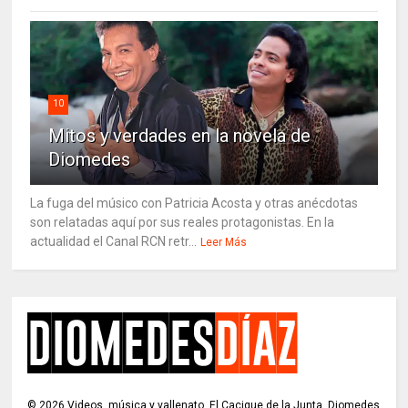
10
Mitos y verdades en la novela de
Diomedes
La fuga del músico con Patricia Acosta y otras anécdotas
son relatadas aquí por sus reales protagonistas. En la
actualidad el Canal RCN retr...
Leer Más
©
2026
Videos, música y vallenato, El Cacique de la Junta, Diomedes