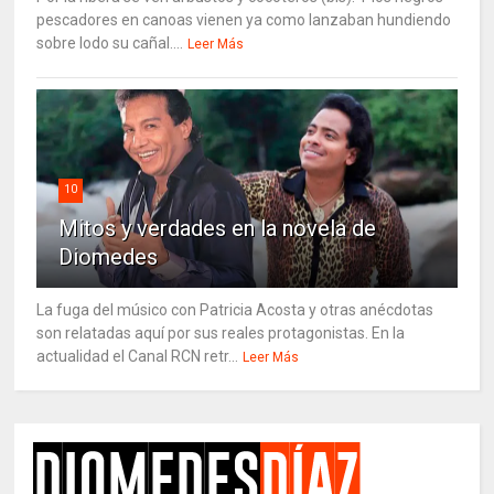
pescadores en canoas vienen ya como lanzaban hundiendo
sobre lodo su cañal....
Leer Más
10
Mitos y verdades en la novela de
Diomedes
La fuga del músico con Patricia Acosta y otras anécdotas
son relatadas aquí por sus reales protagonistas. En la
actualidad el Canal RCN retr...
Leer Más