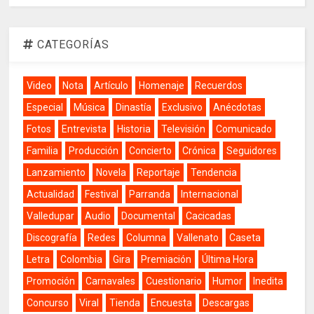
CATEGORÍAS
Video
Nota
Artículo
Homenaje
Recuerdos
Especial
Música
Dinastía
Exclusivo
Anécdotas
Fotos
Entrevista
Historia
Televisión
Comunicado
Familia
Producción
Concierto
Crónica
Seguidores
Lanzamiento
Novela
Reportaje
Tendencia
Actualidad
Festival
Parranda
Internacional
Valledupar
Audio
Documental
Cacicadas
Discografía
Redes
Columna
Vallenato
Caseta
Letra
Colombia
Gira
Premiación
Última Hora
Promoción
Carnavales
Cuestionario
Humor
Inedita
Concurso
Viral
Tienda
Encuesta
Descargas