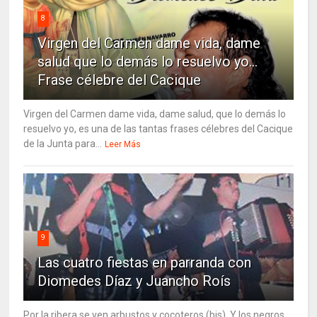
8
Virgen del Carmen dame vida, dame
salud que lo demás lo resuelvo yo…
Frase célebre del Cacique
Virgen del Carmen dame vida, dame salud, que lo demás lo
resuelvo yo, es una de las tantas frases célebres del Cacique
de la Junta para...
Leer Más
9
Las cuatro fiestas en parranda con
Diomedes Díaz y Juancho Roís
Por la ribera se ven arbustos y cocoteros (bis). Y los negros