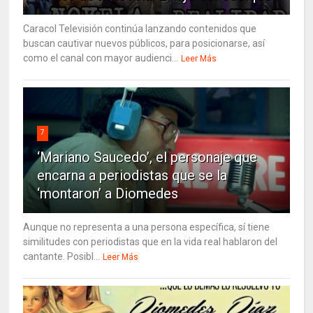
Caracol Televisión continúa lanzando contenidos que
buscan cautivar nuevos públicos, para posicionarse, así
como el canal con mayor audienci...
Leer Más
7
‘Mariano Saucedo’, el personaje que
encarna a periodistas que se la
‘montaron’ a Diomedes
Aunque no representa a una persona específica, sí tiene
similitudes con periodistas que en la vida real hablaron del
cantante. Posibl...
Leer Más