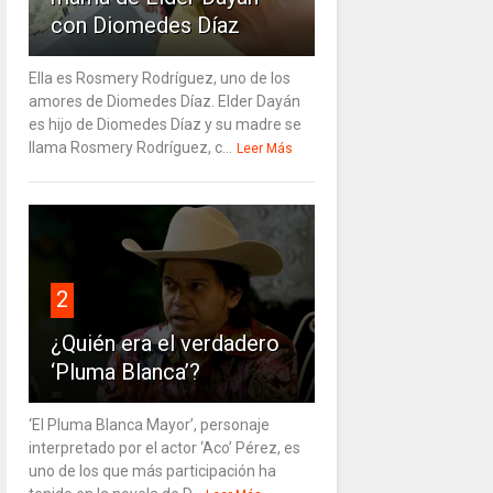
con Diomedes Díaz
Ella es Rosmery Rodríguez, uno de los
amores de Diomedes Díaz. Elder Dayán
es hijo de Diomedes Díaz y su madre se
llama Rosmery Rodríguez, c...
Leer Más
2
¿Quién era el verdadero
‘Pluma Blanca’?
‘El Pluma Blanca Mayor’, personaje
interpretado por el actor ‘Aco’ Pérez, es
uno de los que más participación ha