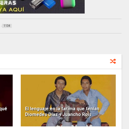
1134
 qué
El lenguaje en la tarima que tenían
Diomedes Díaz y Juancho Rois