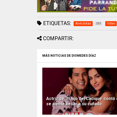
ETIQUETAS:
Anécdotas
Video
253
COMPARTIR:
MÁS NOTICIAS DE DIOMEDES DÍAZ
Actriz de ‘El hijo del Cacique’ contó
se siente besar a su cuñado