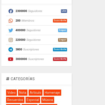
2300000
Seguidores
Like
200
Miembros
Suscribirte
400000
Seguidores
Seguir
220000
Seguidores
Seguir
3800
Suscriptores
Suscribirte
3000000
Suscriptores
Suscribirte
CATEGORÍAS
Video
Nota
Artículo
Homenaje
Recuerdos
Especial
Música