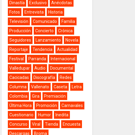
Dinastía
Exclusivo
Anécdotas
Fotos
Entrevista
Historia
Televisión
Comunicado
Familia
Producción
Concierto
Crónica
Seguidores
Lanzamiento
Novela
Reportaje
Tendencia
Actualidad
Festival
Parranda
Internacional
Valledupar
Audio
Documental
Cacicadas
Discografía
Redes
Columna
Vallenato
Caseta
Letra
Colombia
Gira
Premiación
Última Hora
Promoción
Carnavales
Cuestionario
Humor
Inedita
Concurso
Viral
Tienda
Encuesta
Descargas
Broma