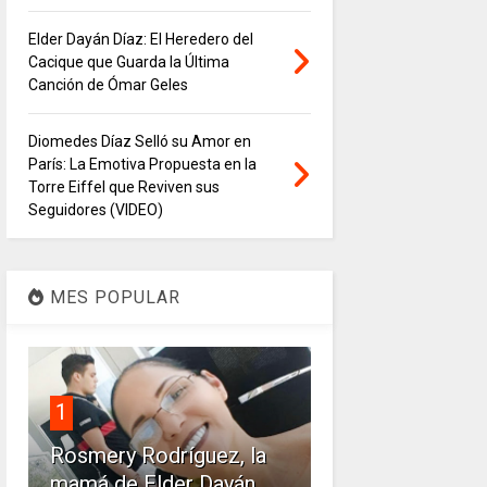
Elder Dayán Díaz: El Heredero del
Cacique que Guarda la Última
Canción de Ómar Geles
Diomedes Díaz Selló su Amor en
París: La Emotiva Propuesta en la
Torre Eiffel que Reviven sus
Seguidores (VIDEO)
MES POPULAR
1
Rosmery Rodríguez, la
mamá de Elder Dayán