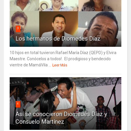
3
Los hermanos de Diomedes Díaz
10 hijos en total tuvieron Rafael María Díaz (QEPD) y Elvira
Maestre. Conócelos a todos!. El prodigioso y bendecido
vientre de MamáVila ...
Leer Más
4
Así se conocieron Diomedes Díaz y
Consuelo Martínez