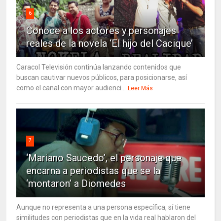
6
Conoce a los actores y personajes
reales de la novela ‘El hijo del Cacique’
Caracol Televisión continúa lanzando contenidos que
buscan cautivar nuevos públicos, para posicionarse, así
como el canal con mayor audienci...
Leer Más
7
‘Mariano Saucedo’, el personaje que
encarna a periodistas que se la
‘montaron’ a Diomedes
Aunque no representa a una persona específica, sí tiene
similitudes con periodistas que en la vida real hablaron del