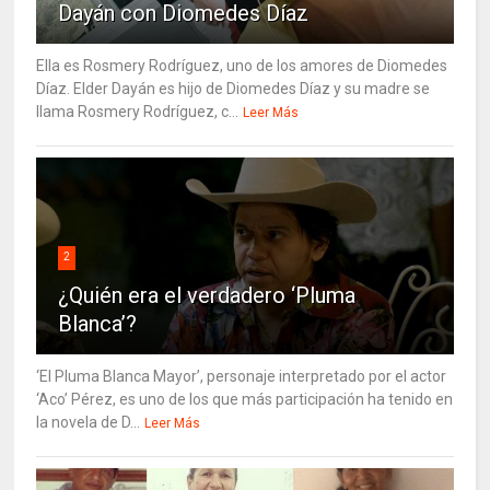
Dayán con Diomedes Díaz
Ella es Rosmery Rodríguez, uno de los amores de Diomedes
Díaz. Elder Dayán es hijo de Diomedes Díaz y su madre se
llama Rosmery Rodríguez, c...
Leer Más
2
¿Quién era el verdadero ‘Pluma
Blanca’?
‘El Pluma Blanca Mayor’, personaje interpretado por el actor
‘Aco’ Pérez, es uno de los que más participación ha tenido en
la novela de D...
Leer Más