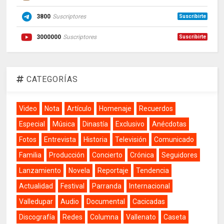
3800
Suscriptores
Suscribirte
3000000
Suscriptores
Suscribirte
CATEGORÍAS
Video
Nota
Artículo
Homenaje
Recuerdos
Especial
Música
Dinastía
Exclusivo
Anécdotas
Fotos
Entrevista
Historia
Televisión
Comunicado
Familia
Producción
Concierto
Crónica
Seguidores
Lanzamiento
Novela
Reportaje
Tendencia
Actualidad
Festival
Parranda
Internacional
Valledupar
Audio
Documental
Cacicadas
Discografía
Redes
Columna
Vallenato
Caseta