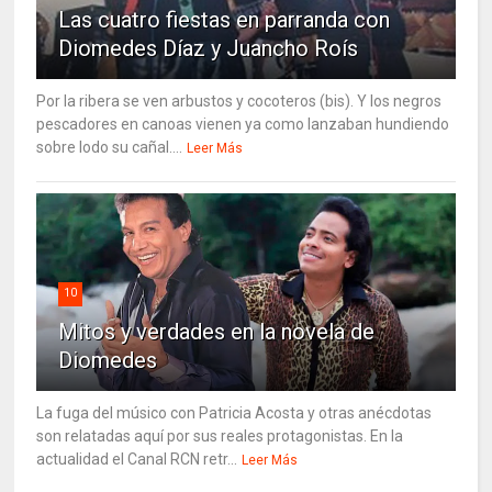
Las cuatro fiestas en parranda con
Diomedes Díaz y Juancho Roís
Por la ribera se ven arbustos y cocoteros (bis). Y los negros
pescadores en canoas vienen ya como lanzaban hundiendo
sobre lodo su cañal....
Leer Más
10
Mitos y verdades en la novela de
Diomedes
La fuga del músico con Patricia Acosta y otras anécdotas
son relatadas aquí por sus reales protagonistas. En la
actualidad el Canal RCN retr...
Leer Más