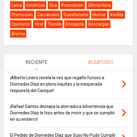
Letra
Colombia
Gira
Premiación
Última Hora
Promoción
Carnavales
Cuestionario
Humor
Inedita
Concurso
Viral
Tienda
Encuesta
Descargas
Broma
RECIENTE
ALEATORIO
¡Alberto Linero revela la vez que regañó furioso a
Diomedes Díaz en pleno bautizo y la inesperada
respuesta del Cacique!
¡Rafael Santos destapa la aterradora advertencia que
Diomedes Díaz le hizo antes de morir y que se cumplió
en su entierro!
El Pedido de Diomedes Díaz que Suso No Pudo Cumplir: