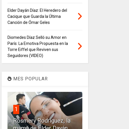
Elder Dayán Díaz: El Heredero del
Cacique que Guarda la Última
Canción de Ómar Geles
Diomedes Díaz Selló su Amor en
París: La Emotiva Propuesta en la
Torre Eiffel que Reviven sus
Seguidores (VIDEO)
MES POPULAR
1
Rosmery Rodríguez, la
mamá de Elder Dayán