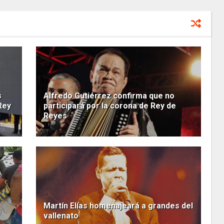
s
Alfredo Gutiérrez confirma que no
Rey
participará por la corona de Rey de
Reyes
Martín Elías homenajeará a grandes del
vallenato