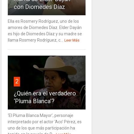
con Diomedes Díaz
Ella es Rosmery Rodríguez, uno de los
amores de Diomedes Díaz. Elder Dayán
es hijo de Diomedes Díaz y su madre se
llama Rosmery Rodríguez, c...
Leer Más
2
¿Quién era el verdadero
‘Pluma Blanca’?
‘El Pluma Blanca Mayor’, personaje
interpretado por el actor ‘Aco’ Pérez, es
uno de los que más participación ha