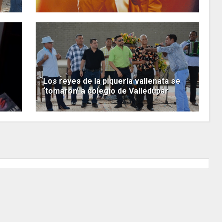
Los reyes de la piquería vallenata se
‘tomaron’ a colegio de Valledupar