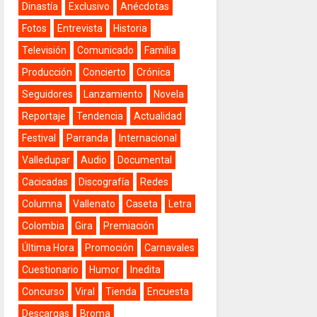
Dinastía
Exclusivo
Anécdotas
Fotos
Entrevista
Historia
Televisión
Comunicado
Familia
Producción
Concierto
Crónica
Seguidores
Lanzamiento
Novela
Reportaje
Tendencia
Actualidad
Festival
Parranda
Internacional
Valledupar
Audio
Documental
Cacicadas
Discografía
Redes
Columna
Vallenato
Caseta
Letra
Colombia
Gira
Premiación
Última Hora
Promoción
Carnavales
Cuestionario
Humor
Inedita
Concurso
Viral
Tienda
Encuesta
Descargas
Broma