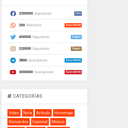
2300000
Seguidores
Like
200
Miembros
Suscribirte
400000
Seguidores
Seguir
220000
Seguidores
Seguir
3800
Suscriptores
Suscribirte
3000000
Suscriptores
Suscribirte
CATEGORÍAS
Video
Nota
Artículo
Homenaje
Recuerdos
Especial
Música