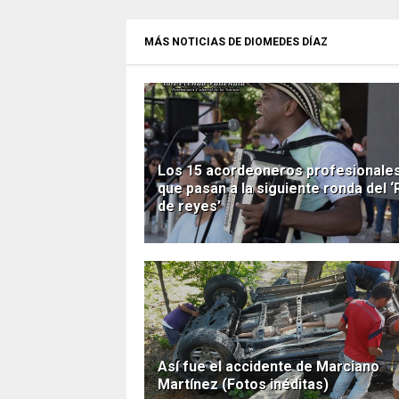
MÁS NOTICIAS DE DIOMEDES DÍAZ
Los 15 acordeoneros profesionale
que pasan a la siguiente ronda del ‘
de reyes’
Así fue el accidente de Marciano
Martínez (Fotos inéditas)