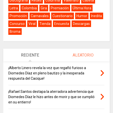
Discografía
Redes
Columna
Vallenato
Caseta
Letra
Colombia
Gira
Premiación
Última Hora
Promoción
Carnavales
Cuestionario
Humor
Inedita
Concurso
Viral
Tienda
Encuesta
Descargas
Broma
RECIENTE
ALEATORIO
¡Alberto Linero revela la vez que regañó furioso a
Diomedes Díaz en pleno bautizo y la inesperada
respuesta del Cacique!
¡Rafael Santos destapa la aterradora advertencia que
Diomedes Díaz le hizo antes de morir y que se cumplió
en su entierro!