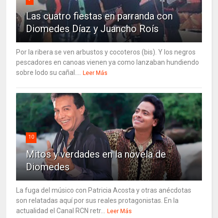
Las cuatro fiestas en parranda con
Diomedes Díaz y Juancho Roís
Por la ribera se ven arbustos y cocoteros (bis). Y los negros
pescadores en canoas vienen ya como lanzaban hundiendo
sobre lodo su cañal....
Leer Más
10
Mitos y verdades en la novela de
Diomedes
La fuga del músico con Patricia Acosta y otras anécdotas
son relatadas aquí por sus reales protagonistas. En la
actualidad el Canal RCN retr...
Leer Más