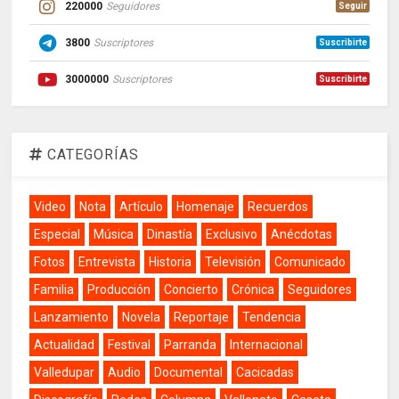
220000
Seguidores
Seguir
3800
Suscriptores
Suscribirte
3000000
Suscriptores
Suscribirte
CATEGORÍAS
Video
Nota
Artículo
Homenaje
Recuerdos
Especial
Música
Dinastía
Exclusivo
Anécdotas
Fotos
Entrevista
Historia
Televisión
Comunicado
Familia
Producción
Concierto
Crónica
Seguidores
Lanzamiento
Novela
Reportaje
Tendencia
Actualidad
Festival
Parranda
Internacional
Valledupar
Audio
Documental
Cacicadas