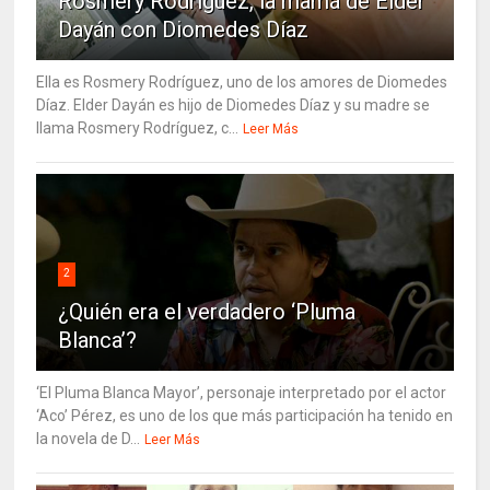
Rosmery Rodríguez, la mamá de Elder
Dayán con Diomedes Díaz
Ella es Rosmery Rodríguez, uno de los amores de Diomedes
Díaz. Elder Dayán es hijo de Diomedes Díaz y su madre se
llama Rosmery Rodríguez, c...
Leer Más
2
¿Quién era el verdadero ‘Pluma
Blanca’?
‘El Pluma Blanca Mayor’, personaje interpretado por el actor
‘Aco’ Pérez, es uno de los que más participación ha tenido en
la novela de D...
Leer Más